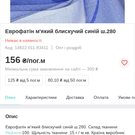
Еврофатін м'який блискучий синій ш.280
Немає в наявності
Код: 14822.011-83411
Опт і роздріб
156
₴/пог.м
Мінімальна сума замовлення на сайті — 300 ₴
125 ₴
від 5 пог.м
80,10 ₴
від 50 пог.м
Опис
Характеристики
Доставка
Оплата
Умови п
Опис
Еврофатін м'який блискучий синій ш.280. Склад тканини:
Нейлон
-100. Щільність тканини: 15 г / м.кв. Країна виробник: