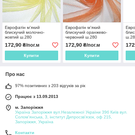
Еврофатін м'який
Еврофатін м'який
Евро
блискучий молочно-
блискучий оранжево-
блис
жовтий ш.280
червоний ш.280
ш.2
172,90
172,90
172
₴/пог.м
₴/пог.м
Купити
Купити
Про нас
97% позитивних з 203 відгуків за рік
Працює з 13.09.2013
м. Запоріжжя
Україна Запоріжжя вул.Незалежної України 39б Київ вул.
Солом'янська, 3, інститут Дипросзв'язок, оф 215,
Запоріжжя, Україна
Контакти