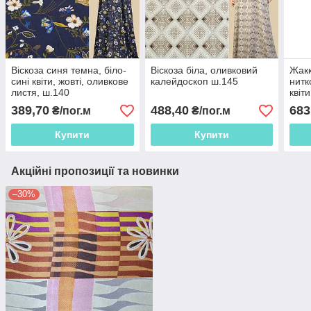
Віскоза синя темна, біло-
Віскоза біла, оливковий
Жакк
сині квіти, жовті, оливкове
калейдоскоп ш.145
нитк
листя, ш.140
квіт
389,70
488,40
683
₴/пог.м
₴/пог.м
Купити
Купити
Акційні пропозиції та новинки
–30%