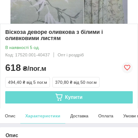
Віскоза деворе оливкова з білими і
оливковими листям
В наявності 5 од.
Код: 17520.001-40437
Опт і роздріб
618
₴/пог.м
494,40 ₴
від 5 пог.м
370,80 ₴
від 50 пог.м
Купити
Опис
Характеристики
Доставка
Оплата
Умови 
Опис