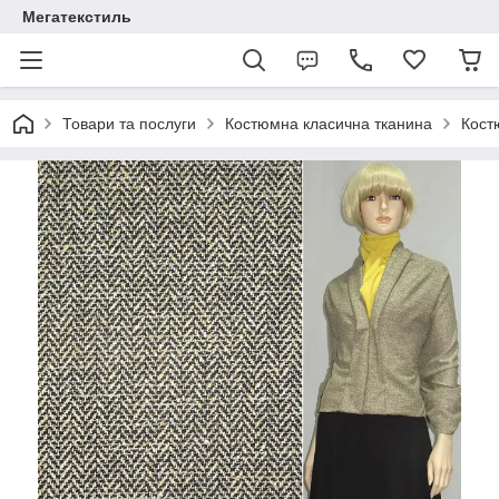
Мегатекстиль
Товари та послуги
Костюмна класична тканина
Кост