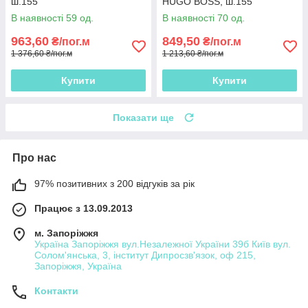
ш.155
HUGO BOSS, ш.155
В наявності 59 од.
В наявності 70 од.
963,60
849,50
₴/пог.м
₴/пог.м
1 376,60 ₴/пог.м
1 213,60 ₴/пог.м
Купити
Купити
Показати ще
Про нас
97% позитивних з 200 відгуків за рік
Працює з 13.09.2013
м. Запоріжжя
Україна Запоріжжя вул.Незалежної України 39б Київ вул.
Солом'янська, 3, інститут Дипросзв'язок, оф 215,
Запоріжжя, Україна
Контакти