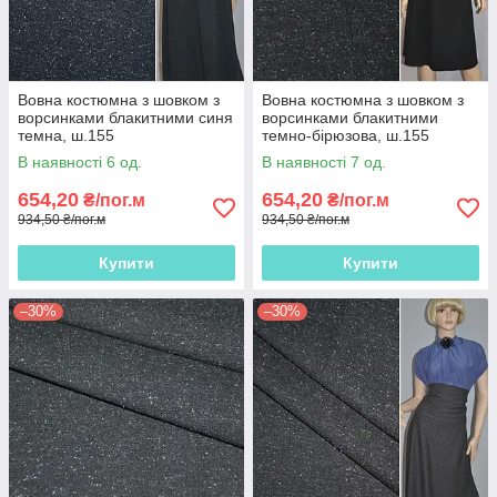
Вовна костюмна з шовком з
Вовна костюмна з шовком з
ворсинками блакитними синя
ворсинками блакитними
темна, ш.155
темно-бірюзова, ш.155
В наявності 6 од.
В наявності 7 од.
654,20
654,20
₴/пог.м
₴/пог.м
934,50 ₴/пог.м
934,50 ₴/пог.м
Купити
Купити
–30%
–30%