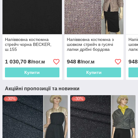
Напіввовна костюмна
Напіввовна костюмна з
Напі
стрейч чорна BECKER,
шовком стрейч в гусячі
шовк
ш.155
лапки дрібні бордова
лапк
1 030,70
948
948
₴/пог.м
₴/пог.м
Купити
Купити
Акційні пропозиції та новинки
–30%
–30%