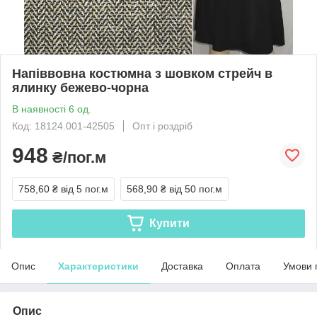
Напіввовна костюмна з шовком стрейч в
ялинку бежево-чорна
В наявності 6 од.
Код: 18124.001-42505
Опт і роздріб
948
₴/пог.м
758,60 ₴
від 5 пог.м
568,90 ₴
від 50 пог.м
Купити
Опис
Характеристики
Доставка
Оплата
Умови 
Опис