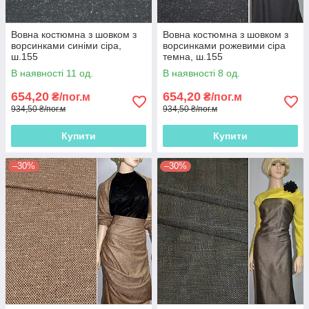
Вовна костюмна з шовком з
Вовна костюмна з шовком з
ворсинками синіми сіра,
ворсинками рожевими сіра
ш.155
темна, ш.155
В наявності 11 од.
В наявності 8 од.
654,20
654,20
₴/пог.м
₴/пог.м
934,50 ₴/пог.м
934,50 ₴/пог.м
Купити
Купити
–30%
–30%