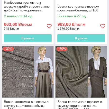
Напіввовна костюмна з
шовком стрейч в гусячі лапки
Вовна костюмна з шовком
дрібні світло-коричнева
коричнево-бежева, ш.160
В наявності 14 од.
В наявності 27 од.
663,60
963,60
₴/пог.м
₴/пог.м
948 ₴/пог.м
1 376,60 ₴/пог.м
Купити
Купити
–30%
–30%
Вовна костюмна з шовком в
Вовна костюмна з шовком в
смужку коричнева світла,
смужку коричнева світла