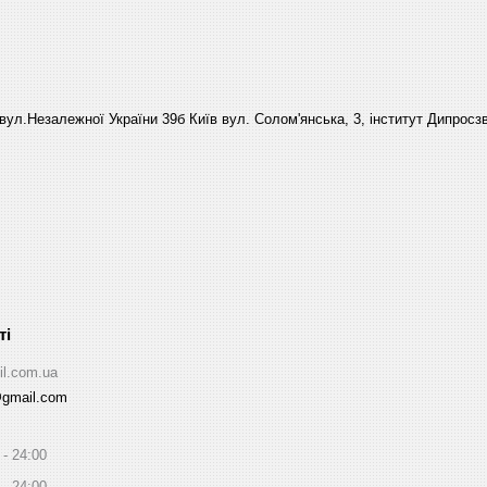
вул.Незалежної України 39б Київ вул. Солом'янська, 3, інститут Дипросзв
il.com.ua
@gmail.com
24:00
24:00