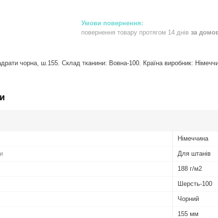
повернення товару протягом 14 днів
за домо
драти чорна, ш.155. Склад тканини: Вовна-100. Країна виробник: Німечч
и
Німеччина
и
Для штанів
188 г/м2
Шерсть-100
Чорний
155 мм