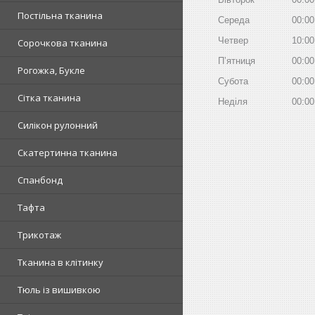
Постільна тканина
Середа
00:00
Четвер
10:00
Сорочкова тканина
Пʼятниця
00:00
Рогожка, Букле
Субота
00:00
Сітка тканина
Неділя
00:00
Силікон рулонний
Скатертинна тканина
Спанбонд
Тафта
Трикотаж
Тканина в клітинку
Тюль із вишивкою