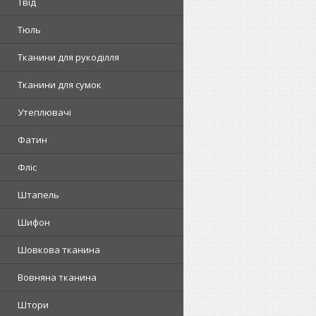
Твід
Тюль
Тканини для рукоділля
Тканини для сумок
Утеплювачі
Фатин
Фліс
Штапель
Шифон
Шовкова тканина
Вовняна тканина
Штори