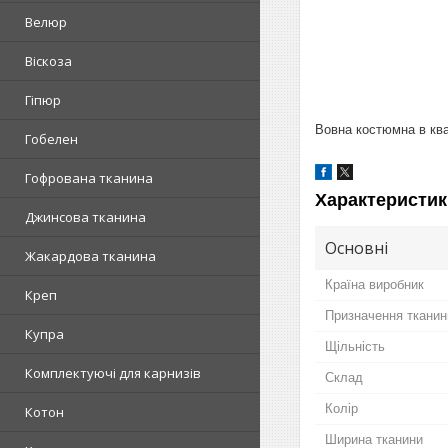
Велюр
Віскоза
Гіпюр
Вовна костюмна в ква
Гобелен
Гофрована тканина
Характеристик
Джинсова тканина
Основні
Жакардова тканина
Країна виробник
Креп
Призначення тканин
Купра
Щільність
Комплектуючі для карнизів
Склад
Колір
Котон
Ширина тканини