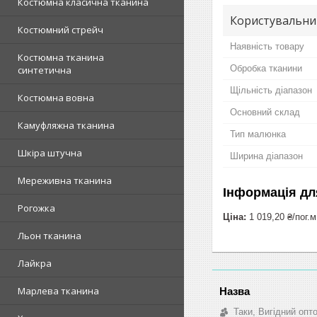
Костюмна класична тканина
Користувальни
Костюмний стрейч
Наявність товару
Костюмна тканина
Обробка тканини
синтетична
Щільність діапазон
Костюмна вовна
Основний склад
Камуфляжна тканина
Тип малюнка
Шкіра штучна
Ширина діапазон
Мереживна тканина
Інформація дл
Рогожка
Ціна:
1 019,20 ₴/пог.м
Льон тканина
Лайкра
Марлева тканина
Таки, Вигідний опт