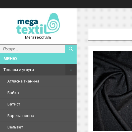
Мегатекстиль
Товары и услуги
Атласна тканина
Байка
Батист
Варена вовна
Вельвет