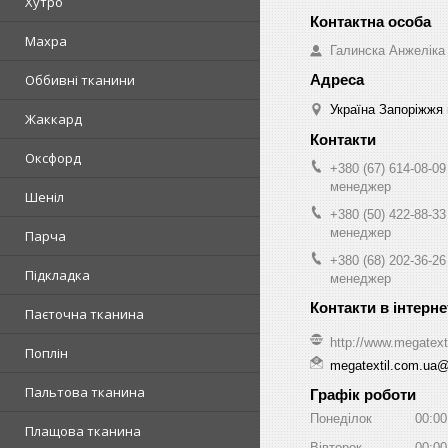
Хутро
Махра
Галинска Анжеліка
Оббивні тканини
Україна Запоріжжя 
Жаккард
Оксфорд
+380 (67) 614-08-09
менеджер
Шеніл
+380 (50) 422-88-33
менеджер
Парча
+380 (68) 202-36-26
Підкладка
менеджер
Паєточна тканина
http://www.megatext
Поплін
megatextil.com.ua
Пальтова тканина
Графік роботи
Понеділок
00:00
Плащова тканина
Вівторок
00:00