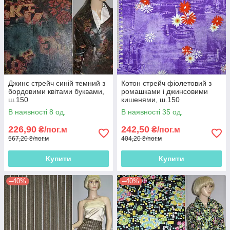
Джинс стрейч синій темний з
Котон стрейч фіолетовий з
бордовими квітами буквами,
ромашками і джинсовими
ш.150
кишенями, ш.150
В наявності 8 од.
В наявності 35 од.
226,90
242,50
₴/пог.м
₴/пог.м
567,20 ₴/пог.м
404,20 ₴/пог.м
Купити
Купити
–40%
–40%