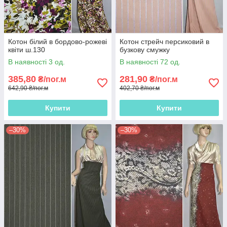
Котон білий в бордово-рожеві
Котон стрейч персиковий в
квіти ш.130
бузкову смужку
В наявності 3 од.
В наявності 72 од.
385,80
281,90
₴/пог.м
₴/пог.м
642,90 ₴/пог.м
402,70 ₴/пог.м
Купити
Купити
–30%
–30%