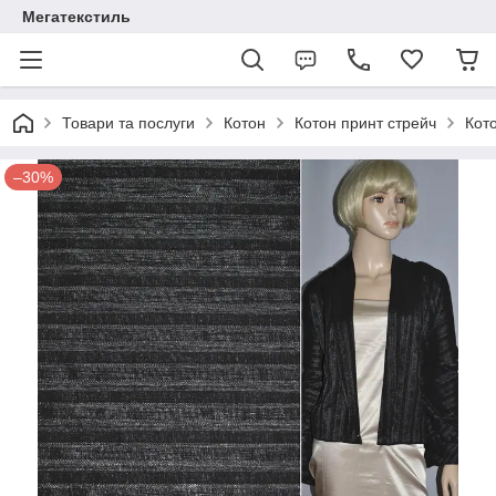
Мегатекстиль
Товари та послуги
Котон
Котон принт стрейч
Кото
–30%