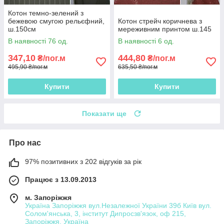
Котон темно-зелений з
бежевою смугою рельєфний,
Котон стрейч коричнева з
ш.150см
мереживним принтом ш.145
В наявності 76 од.
В наявності 6 од.
347,10
444,80
₴/пог.м
₴/пог.м
495,90 ₴/пог.м
635,50 ₴/пог.м
Купити
Купити
Показати ще
Про нас
97% позитивних з 202 відгуків за рік
Працює з 13.09.2013
м. Запоріжжя
Україна Запоріжжя вул.Незалежної України 39б Київ вул.
Солом'янська, 3, інститут Дипросзв'язок, оф 215,
Запоріжжя, Україна