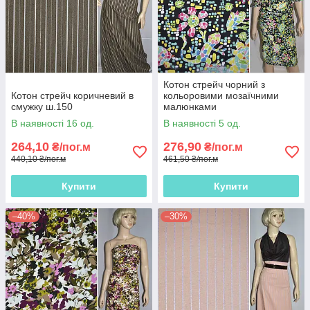
Котон стрейч чорний з
Котон стрейч коричневий в
кольоровими мозаїчними
смужку ш.150
малюнками
В наявності 16 од.
В наявності 5 од.
264,10
276,90
₴/пог.м
₴/пог.м
440,10 ₴/пог.м
461,50 ₴/пог.м
Купити
Купити
–40%
–30%