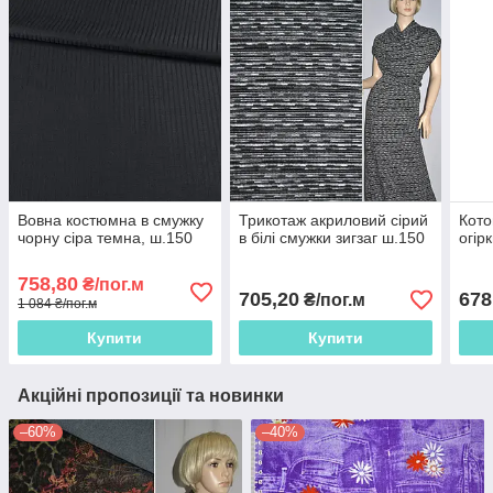
Вовна костюмна в смужку
Трикотаж акриловий сірий
Кото
чорну сіра темна, ш.150
в білі смужки зигзаг ш.150
огір
758,80
₴/пог.м
705,20
678
₴/пог.м
1 084 ₴/пог.м
Купити
Купити
Акційні пропозиції та новинки
–60%
–40%