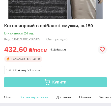
Котон чорний в сріблясті смужки, ш.150
В наявності 24 од.
Код: 18419.001-36505
Опт і роздріб
432,60
₴/пог.м
618 ₴/пог.м
Економія
185.40 ₴
370,80 ₴
від 50 пог.м
Купити
Опис
Характеристики
Доставка
Оплата
Умови 