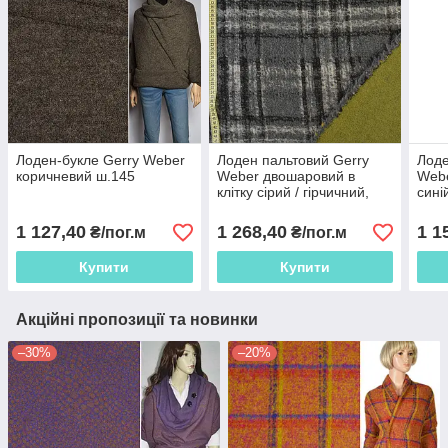
Лоден-букле Gerry Weber
Лоден пальтовий Gerry
Лоде
коричневий ш.145
Weber двошаровий в
Webe
клітку сірий / гірчичний,
сині
ш.152
1 127,40
1 268,40
1 1
₴/пог.м
₴/пог.м
Купити
Купити
Акційні пропозиції та новинки
–30%
–20%