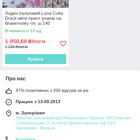
Лоден пальтовий Luna Cotta
Drack квіти принт рожеві на
блакитному тлі, ш.140
В наявності 12 од.
1 050,60
₴/пог.м
1 236 ₴/пог.м
Купити
Про нас
97% позитивних з 200 відгуків за рік
Працює з 13.09.2013
м. Запоріжжя
Україна Запоріжжя вул.Незалежної України 39б Київ вул.
Солом'янська, 3, інститут Дипросзв'язок, оф 215,
Запоріжжя, Україна
Контакти