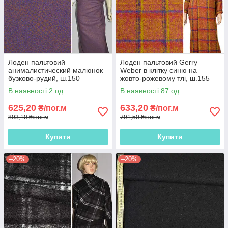
Лоден пальтовий
Лоден пальтовий Gerry
анималистический малюнок
Weber в клітку синю на
бузково-рудий, ш.150
жовто-рожевому тлі, ш.155
В наявності 2 од.
В наявності 87 од.
625,20
633,20
₴/пог.м
₴/пог.м
893,10 ₴/пог.м
791,50 ₴/пог.м
Купити
Купити
–20%
–20%