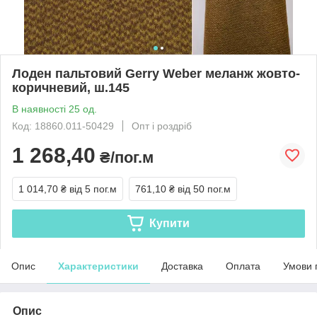
Лоден пальтовий Gerry Weber меланж жовто-
коричневий, ш.145
В наявності 25 од.
Код: 18860.011-50429
Опт і роздріб
1 268,40
₴/пог.м
1 014,70 ₴
від 5 пог.м
761,10 ₴
від 50 пог.м
Купити
Опис
Характеристики
Доставка
Оплата
Умови 
Опис