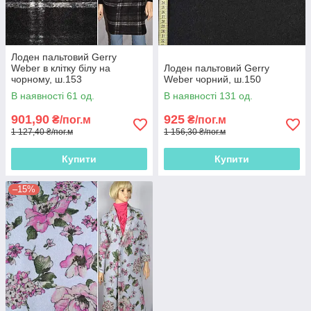
Лоден пальтовий Gerry
Weber в клітку білу на
Лоден пальтовий Gerry
чорному, ш.153
Weber чорний, ш.150
В наявності 61 од.
В наявності 131 од.
901,90
925
₴/пог.м
₴/пог.м
1 127,40 ₴/пог.м
1 156,30 ₴/пог.м
Купити
Купити
–15%