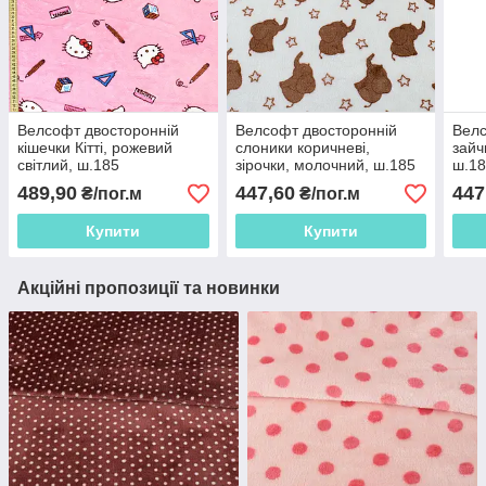
Велсофт двосторонній
Велсофт двосторонній
Велс
кішечки Кітті, рожевий
слоники коричневі,
зайч
світлий, ш.185
зірочки, молочний, ш.185
ш.1
489,90
447,60
447
₴/пог.м
₴/пог.м
Купити
Купити
Акційні пропозиції та новинки