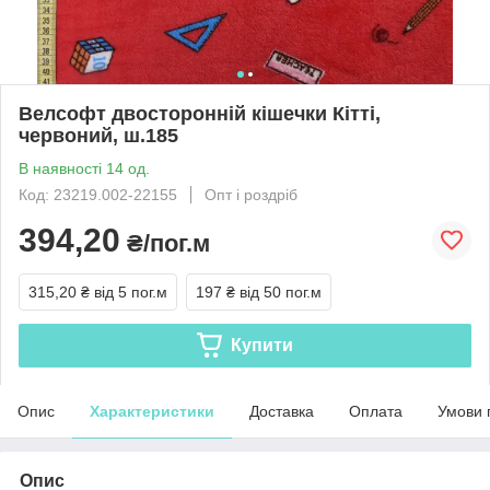
Велсофт двосторонній кішечки Кітті,
червоний, ш.185
В наявності 14 од.
Код: 23219.002-22155
Опт і роздріб
394,20
₴/пог.м
315,20 ₴
від 5 пог.м
197 ₴
від 50 пог.м
Купити
Опис
Характеристики
Доставка
Оплата
Умови 
Опис