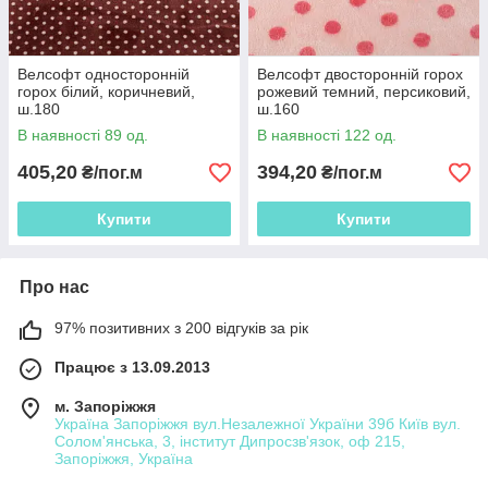
Велсофт односторонній
Велсофт двосторонній горох
горох білий, коричневий,
рожевий темний, персиковий,
ш.180
ш.160
В наявності 89 од.
В наявності 122 од.
405,20
394,20
₴/пог.м
₴/пог.м
Купити
Купити
Про нас
97% позитивних з 200 відгуків за рік
Працює з 13.09.2013
м. Запоріжжя
Україна Запоріжжя вул.Незалежної України 39б Київ вул.
Солом'янська, 3, інститут Дипросзв'язок, оф 215,
Запоріжжя, Україна