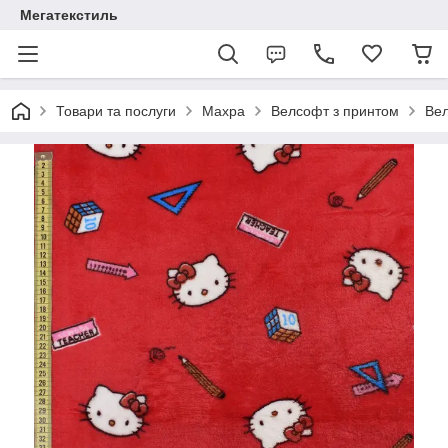
Мегатекстиль
Товари та послуги
Махра
Велсофт з принтом
Вел