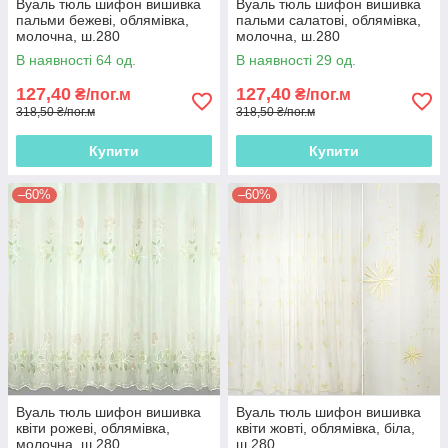
Вуаль тюль шифон вишивка
Вуаль тюль шифон вишивка
пальми бежеві, облямівка,
пальми салатові, облямівка,
молочна, ш.280
молочна, ш.280
В наявності 64 од.
В наявності 29 од.
127,40
127,40
₴/пог.м
₴/пог.м
318,50 ₴/пог.м
318,50 ₴/пог.м
Купити
Купити
–60%
–60%
Вуаль тюль шифон вишивка
Вуаль тюль шифон вишивка
квіти рожеві, облямівка,
квіти жовті, облямівка, біла,
молочна, ш.280
ш.280