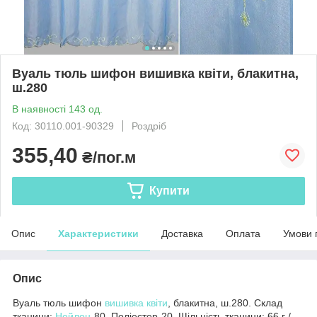
Вуаль тюль шифон вишивка квіти, блакитна,
ш.280
В наявності 143 од.
Код: 30110.001-90329
Роздріб
355,40
₴/пог.м
Купити
Опис
Характеристики
Доставка
Оплата
Умови 
Опис
Вуаль тюль шифон
вишивка
квіти
, блакитна, ш.280. Склад
тканини:
Нейлон
-80, Поліестер-20. Щільність тканини: 66 г /