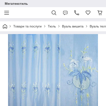
Мегатекстиль
Товари та послуги
Тюль
Вуаль вишита
Вуаль тюл