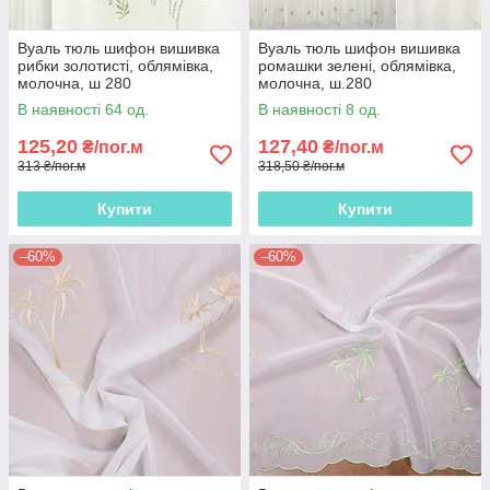
Вуаль тюль шифон вишивка
Вуаль тюль шифон вишивка
рибки золотисті, облямівка,
ромашки зелені, облямівка,
молочна, ш 280
молочна, ш.280
В наявності 64 од.
В наявності 8 од.
125,20
127,40
₴/пог.м
₴/пог.м
313 ₴/пог.м
318,50 ₴/пог.м
Купити
Купити
–60%
–60%