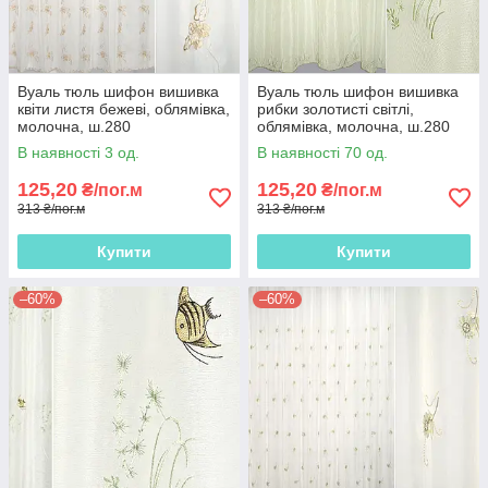
Вуаль тюль шифон вишивка
Вуаль тюль шифон вишивка
квіти листя бежеві, облямівка,
рибки золотисті світлі,
молочна, ш.280
облямівка, молочна, ш.280
В наявності 3 од.
В наявності 70 од.
125,20
125,20
₴/пог.м
₴/пог.м
313 ₴/пог.м
313 ₴/пог.м
Купити
Купити
–60%
–60%