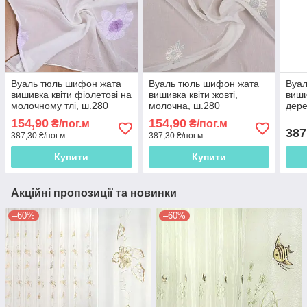
Вуаль тюль шифон жата
Вуаль тюль шифон жата
Вуа
вишивка квіти фіолетові на
вишивка квіти жовті,
виши
молочному тлі, ш.280
молочна, ш.280
дере
обля
154,90
154,90
₴/пог.м
₴/пог.м
387
387,30 ₴/пог.м
387,30 ₴/пог.м
Купити
Купити
Акційні пропозиції та новинки
–60%
–60%