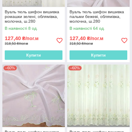
Вуаль тюль шифон вишивка
Вуаль тюль шифон вишивка
ромашки зелені, облямівка,
пальми бежеві, облямівка,
молочна, ш.280
молочна, ш.280
В наявності 8 од.
В наявності 64 од.
127,40
127,40
₴/пог.м
₴/пог.м
318,50 ₴/пог.м
318,50 ₴/пог.м
Купити
Купити
–60%
–60%