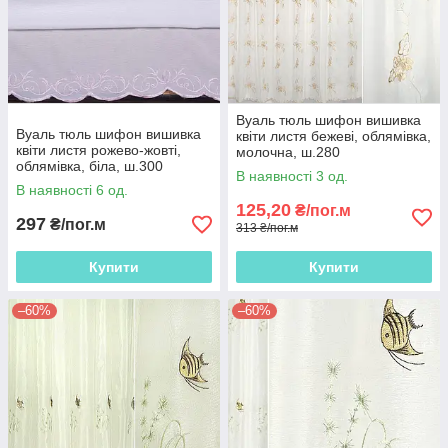
Вуаль тюль шифон вишивка
Вуаль тюль шифон вишивка
квіти листя бежеві, облямівка,
квіти листя рожево-жовті,
молочна, ш.280
облямівка, біла, ш.300
В наявності 3 од.
В наявності 6 од.
125,20
₴/пог.м
297
₴/пог.м
313 ₴/пог.м
Купити
Купити
–60%
–60%