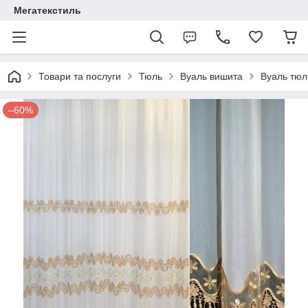
Мегатекстиль
Товари та послуги
Тюль
Вуаль вишита
Вуаль тюл
–60%