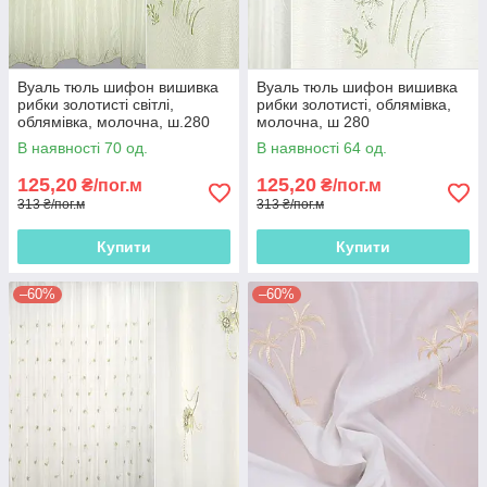
Вуаль тюль шифон вишивка
Вуаль тюль шифон вишивка
рибки золотисті світлі,
рибки золотисті, облямівка,
облямівка, молочна, ш.280
молочна, ш 280
В наявності 70 од.
В наявності 64 од.
125,20
125,20
₴/пог.м
₴/пог.м
313 ₴/пог.м
313 ₴/пог.м
Купити
Купити
–60%
–60%