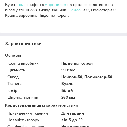
Вуаль
тюль
шифон з
мереживом
на органзе золотисте на
білому тлі, ш.288. Склад тканини:
Нейлон
-50, Поліестер-50.
Країна виробник: Південна Корея.
Характеристики
Основні
Країна виробник
Південна Корея
Щільність
99 г/м2
Склад
Нейлон-50, Полиэстер-50
Тканина
Вуаль
Колір
Білий
Ширина тканини
263 мм
Користувальницькі характеристики
Призначення тканини
Для гардин
Наявність товару
від 5 до 20
Особливі властивості
Напівпрозора