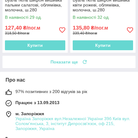
Вуаль тюль шифон вишивка
Вуаль тюль шифон вишивка
пальми салатові, облямівка,
квіти рожеві, облямівка,
молочна, ш.280
молочна, ш.280
В наявності 29 од.
В наявності 32 од.
127,40
135,80
₴/пог.м
₴/пог.м
318,50 ₴/пог.м
339,40 ₴/пог.м
Купити
Купити
Показати ще
Про нас
97% позитивних з 200 відгуків за рік
Працює з 13.09.2013
м. Запоріжжя
Україна Запоріжжя вул.Незалежної України 39б Київ вул.
Солом'янська, 3, інститут Дипросзв'язок, оф 215,
Запоріжжя, Україна