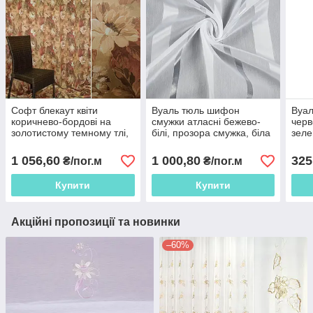
Софт блекаут квіти
Вуаль тюль шифон
Вуал
коричнево-бордові на
смужки атласні бежево-
черво
золотистому темному тлі,
білі, прозора смужка, біла
зеле
ш.280
з обважнювачем, ш.280
ш.1
1 056,60
1 000,80
325
₴/пог.м
₴/пог.м
Купити
Купити
Акційні пропозиції та новинки
–60%