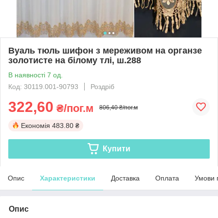
Вуаль тюль шифон з мереживом на органзе
золотисте на білому тлі, ш.288
В наявності 7 од.
Код: 30119.001-90793
Роздріб
322,60
₴/пог.м
806,40 ₴/пог.м
Економія
483.80 ₴
Купити
Опис
Характеристики
Доставка
Оплата
Умови 
Опис