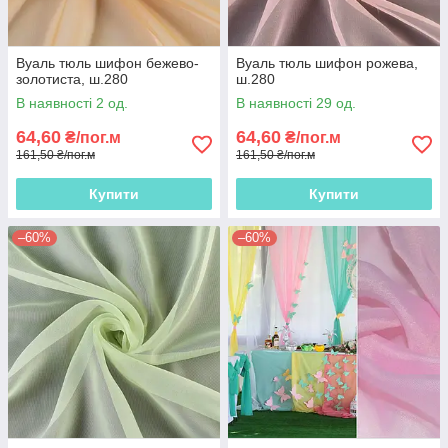
Вуаль тюль шифон бежево-
Вуаль тюль шифон рожева,
золотиста, ш.280
ш.280
В наявності 2 од.
В наявності 29 од.
64,60
64,60
₴/пог.м
₴/пог.м
161,50 ₴/пог.м
161,50 ₴/пог.м
Купити
Купити
–60%
–60%