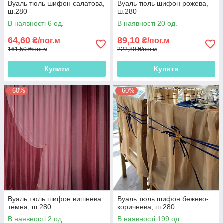
Вуаль тюль шифон салатова,
Вуаль тюль шифон рожева,
ш.280
ш.280
В наявності 6 од.
В наявності 20 од.
64,60
89,10
₴/пог.м
₴/пог.м
161,50 ₴/пог.м
222,80 ₴/пог.м
Купити
Купити
–60%
–60%
Вуаль тюль шифон вишнева
Вуаль тюль шифон бежево-
темна, ш.280
коричнева, ш.280
В наявності 2 од.
В наявності 199 од.