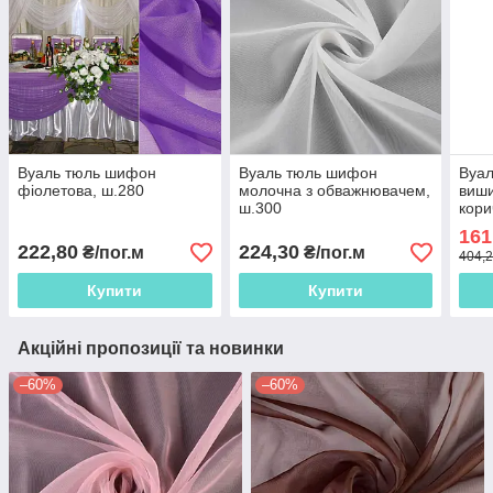
Вуаль тюль шифон
Вуаль тюль шифон
Вуал
фіолетова, ш.280
молочна з обважнювачем,
виш
ш.300
кори
161
222,80
224,30
₴/пог.м
₴/пог.м
404,2
Купити
Купити
Акційні пропозиції та новинки
–60%
–60%