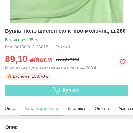
Вуаль тюль шифон салатово-молочна, ш.280
В наявності 35 од.
Код: 30156.018-96018
Роздріб
89,10
₴/пог.м
222,80 ₴/пог.м
Мінімальна сума замовлення на сайті — 300 ₴
Економія
133.70 ₴
Купити
Опис
Характеристики
Доставка
Оплата
Умови 
Опис