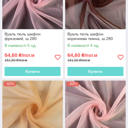
Вуаль тюль шифон
Вуаль тюль шифон
фрезовий, ш.280
коричнева темна, ш.280
В наявності 5 од.
В наявності 4 од.
64,60
64,60
₴/пог.м
₴/пог.м
161,50 ₴/пог.м
161,50 ₴/пог.м
Купити
Купити
–60%
–60%