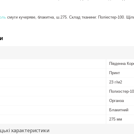
юль
смуги кучеряве, блакитна, ш.275. Склад тканини: Поліестер-100. Щільн
и
Південна Кор
Принт
23 г/м2
Полиэстер-1
Органза
Блакитний
275 мм
цькі характеристики