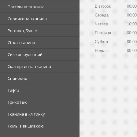
Постільна тканина
Вівторок
00:00
Середа
00:00
Сорочкова тканина
Четвер
10:00
Рогожка, Букле
Пʼятниця
00:00
Субота
00:00
Сітка тканина
Неділя
00:00
Силікон рулонний
Скатертинна тканина
Спанбонд
Тафта
Трикотаж
Тканина в клітинку
Тюль із вишивкою