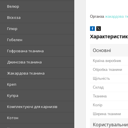
Велюр
Органза
жакардова т
Віскоза
Гіпюр
Характеристик
Гобелен
Основні
Гофрована тканина
Країна виробник
Джинсова тканина
Обробка тканини
Жакардова тканина
Щільність
Креп
Склад
Купра
Тканина
Колір
Комплектуючі для карнизів
Ширина тканини
Котон
Користувальни