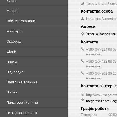
Хутро
Таки, Вигідний опт
Махра
Галинска Анжеліка
Оббивні тканини
Жаккард
Україна Запоріжжя 
Оксфорд
+380 (67) 614-08-09
Шеніл
менеджер
Парча
+380 (50) 422-88-33
менеджер
Підкладка
+380 (68) 202-36-26
менеджер
Паєточна тканина
Поплін
http://www.megatext
megatextil.com.ua
Пальтова тканина
Графік роботи
Плащова тканина
Понеділок
00:00