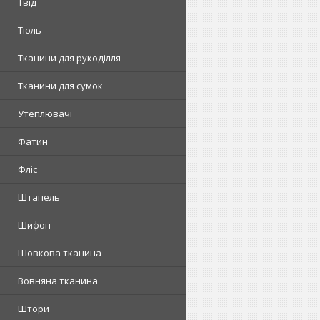
Твід
Тюль
Тканини для рукоділля
Тканини для сумок
Утеплювачі
Фатин
Фліс
Штапель
Шифон
Шовкова тканина
Вовняна тканина
Штори