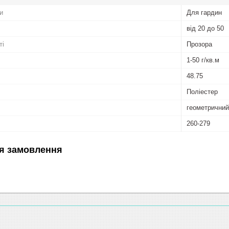
и
Для гардин
від 20 до 50
ті
Прозора
1-50 г/кв.м
48.75
Поліестер
геометричний
260-279
я замовлення