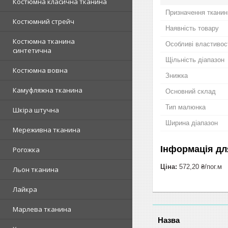
Костюмна класична тканина
Призначення тканин
Костюмний стрейч
Наявність товару
Костюмна тканина
Особливі властивос
синтетична
Щільність діапазон
Костюмна вовна
Знижка
Камуфляжна тканина
Основний склад
Тип малюнка
Шкіра штучна
Ширина діапазон
Мереживна тканина
Інформація дл
Рогожка
Ціна:
572,20 ₴/пог.м
Льон тканина
Лайкра
Марлева тканина