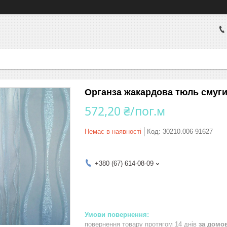
Органза жакардова тюль смуги 
572,20 ₴/пог.м
Немає в наявності
Код:
30210.006-91627
+380 (67) 614-08-09
повернення товару протягом 14 днів
за домо