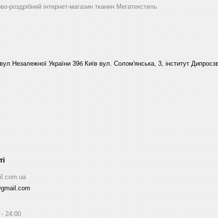
ово-роздрібний інтернет-магазин тканин Мегатекстиль
вул.Незалежної України 39б Київ вул. Солом'янська, 3, інститут Дипросзв
il.com.ua
@gmail.com
24:00