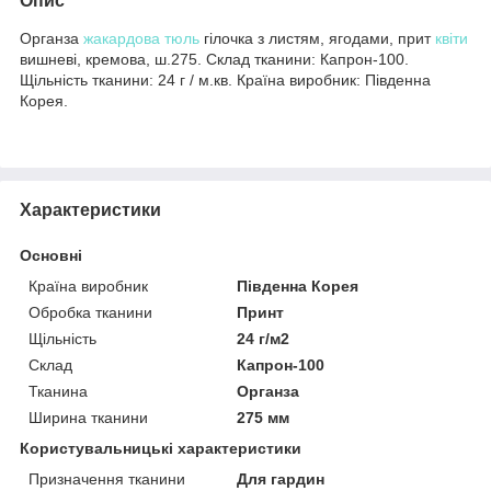
Опис
Органза
жакардова тюль
гілочка з листям, ягодами, прит
квіти
вишневі, кремова, ш.275. Склад тканини: Капрон-100.
Щільність тканини: 24 г / м.кв. Країна виробник: Південна
Корея.
Характеристики
Основні
Країна виробник
Південна Корея
Обробка тканини
Принт
Щільність
24 г/м2
Склад
Капрон-100
Тканина
Органза
Ширина тканини
275 мм
Користувальницькі характеристики
Призначення тканини
Для гардин