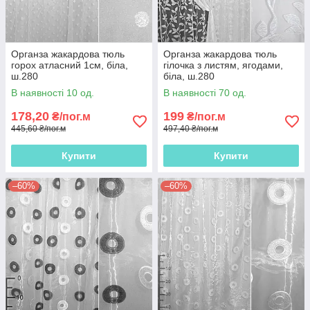
Органза жакардова тюль
Органза жакардова тюль
горох атласний 1см, біла,
гілочка з листям, ягодами,
ш.280
біла, ш.280
В наявності 10 од.
В наявності 70 од.
178,20
199
₴/пог.м
₴/пог.м
445,60 ₴/пог.м
497,40 ₴/пог.м
Купити
Купити
–60%
–60%