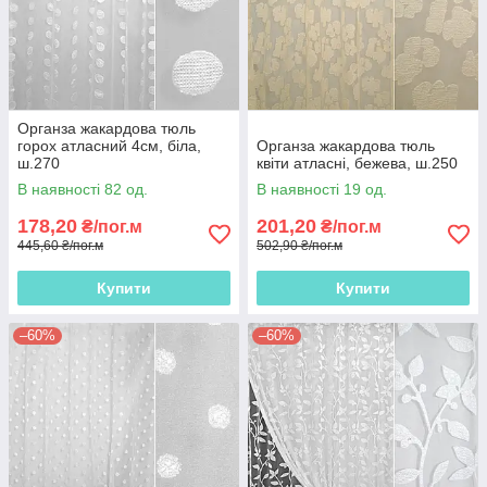
Органза жакардова тюль
горох атласний 4см, біла,
Органза жакардова тюль
ш.270
квіти атласні, бежева, ш.250
В наявності 82 од.
В наявності 19 од.
178,20
201,20
₴/пог.м
₴/пог.м
445,60 ₴/пог.м
502,90 ₴/пог.м
Купити
Купити
–60%
–60%