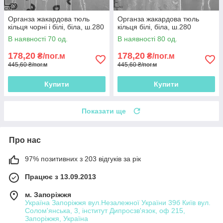
Органза жакардова тюль
Органза жакардова тюль
кільця чорні і білі, біла, ш.280
кільця білі, біла, ш.280
В наявності 70 од.
В наявності 80 од.
178,20
178,20
₴/пог.м
₴/пог.м
445,60 ₴/пог.м
445,60 ₴/пог.м
Купити
Купити
Показати ще
Про нас
97% позитивних з 203 відгуків за рік
Працює з 13.09.2013
м. Запоріжжя
Україна Запоріжжя вул.Незалежної України 39б Київ вул.
Солом'янська, 3, інститут Дипросзв'язок, оф 215,
Запоріжжя, Україна