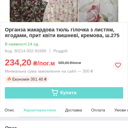
Органза жакардова тюль гілочка з листям,
ягодами, прит квіти вишневі, кремова, ш.275
В наявності 14 од.
Код: 30214.002-91690
Роздріб
234,20
₴/пог.м
585,60 ₴/пог.м
Мінімальна сума замовлення на сайті — 300 ₴
Економія
351.40 ₴
Купити
Опис
Характеристики
Доставка
Оплата
Умови 