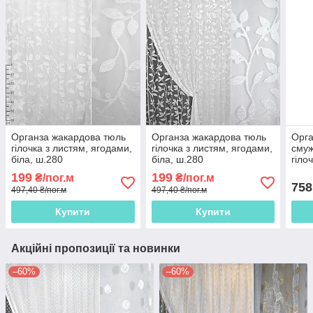
Органза жакардова тюль
Органза жакардова тюль
Орга
гілочка з листям, ягодами,
гілочка з листям, ягодами,
смуж
біла, ш.280
біла, ш.280
гіло
199
199
₴/пог.м
₴/пог.м
758
497,40 ₴/пог.м
497,40 ₴/пог.м
Купити
Купити
Акційні пропозиції та новинки
–60%
–60%