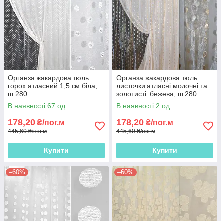
Органза жакардова тюль
Органза жакардова тюль
горох атласний 1,5 см біла,
листочки атласні молочні та
ш.280
золотисті, бежева, ш.280
В наявності 67 од.
В наявності 2 од.
178,20
178,20
₴/пог.м
₴/пог.м
445,60 ₴/пог.м
445,60 ₴/пог.м
Купити
Купити
–60%
–60%