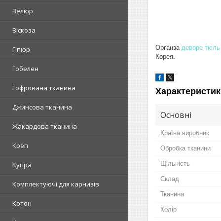
Велюр
Віскоза
Органза
деворе тюль
Гіпюр
Корея.
Гобелен
Гофрована тканина
Характеристик
Джинсова тканина
Основні
Жакардова тканина
Країна виробник
Креп
Обробка тканини
Щільність
Купра
Склад
Комплектуючі для карнизів
Тканина
Котон
Колір