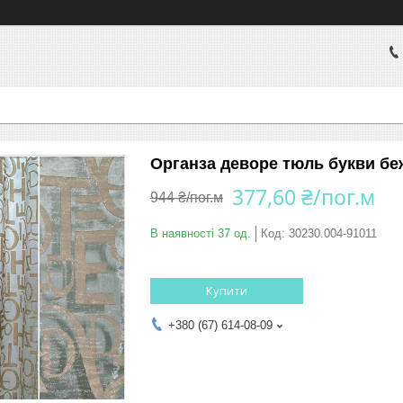
Органза деворе тюль букви беже
377,60 ₴/пог.м
944 ₴/пог.м
В наявності 37 од.
Код:
30230.004-91011
Купити
+380 (67) 614-08-09