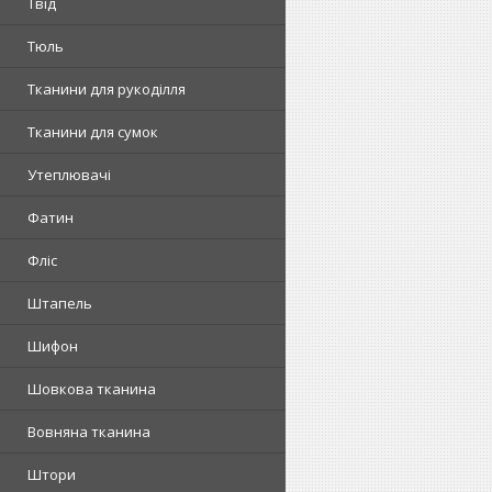
Твід
Тюль
Тканини для рукоділля
Тканини для сумок
Утеплювачі
Фатин
Фліс
Штапель
Шифон
Шовкова тканина
Вовняна тканина
Штори