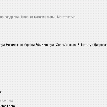
ово-роздрібний інтернет-магазин тканин Мегатекстиль
вул.Незалежної України 39б Київ вул. Солом'янська, 3, інститут Дипросзв
il.com.ua
@gmail.com