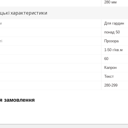
280 мм
цькі характеристики
и
Для гардин
понад 50
ті
Прозора
1-50 г/кв.м
60
Капрон
Текст
280-299
я замовлення