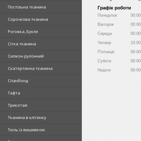
Постільна тканина
Графік роботи
Понеділок
00:00
Сорочкова тканина
Вівторок
00:00
Рогожка, Букле
Середа
00:00
Четвер
10:00
Сітка тканина
Пʼятниця
00:00
Силікон рулонний
Субота
00:00
Скатертинна тканина
Неділя
00:00
Спанбонд
Тафта
Трикотаж
Тканина в клітинку
Тюль із вишивкою