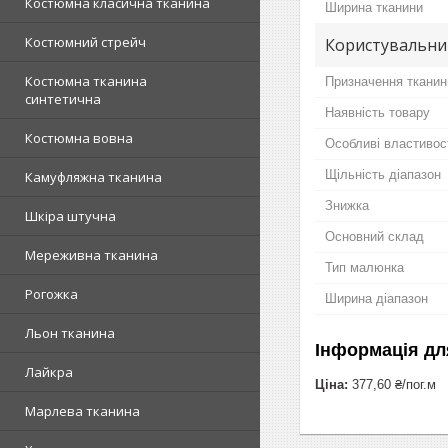
Костюмна класична тканина
Ширина тканини
Костюмний стрейч
Користувальни
Костюмна тканина
Призначення тканин
синтетична
Наявність товару
Костюмна вовна
Особливі властивос
Щільність діапазон
Камуфляжна тканина
Знижка
Шкіра штучна
Основний склад
Мереживна тканина
Тип малюнка
Рогожка
Ширина діапазон
Льон тканина
Інформація дл
Лайкра
Ціна:
377,60 ₴/пог.м
Марлева тканина