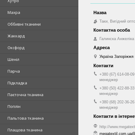
Хутро
Махра
Таки, Вигідний опт
Оббивні тканини
Жаккард
Галинска Анжеліка
Оксфорд
Україна Запоріжжя 
Шеніл
Парча
+380 (67) 614-08-09
менеджер
Підкладка
+380 (50) 422-88-33
менеджер
Паєточна тканина
+380 (68) 202-36-26
Поплін
менеджер
Пальтова тканина
http://www.megatext
Плащова тканина
megatextil.com.ua