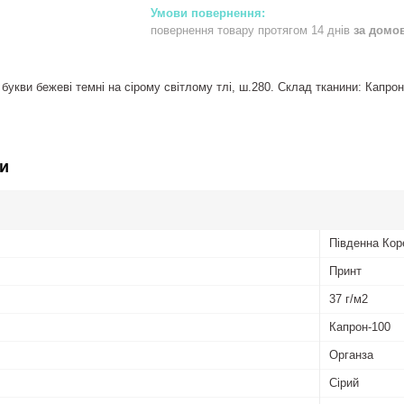
повернення товару протягом 14 днів
за домо
букви бежеві темні на сірому світлому тлі, ш.280. Склад тканини: Капрон-
и
Південна Кор
Принт
37 г/м2
Капрон-100
Органза
Сірий