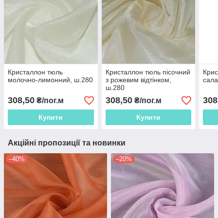
Кристаллон тюль
Кристаллон тюль пісочний
Крис
молочно-лимонний, ш.280
з рожевим відтінком,
сала
ш.280
308,50
308,50
308
₴/пог.м
₴/пог.м
Купити
Купити
Акційні пропозиції та новинки
–40%
–20%