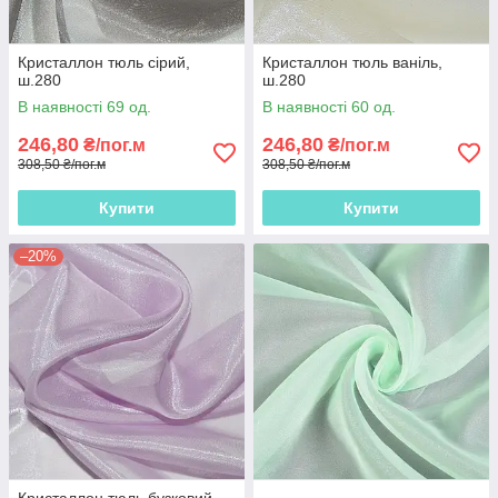
Кристаллон тюль сірий,
Кристаллон тюль ваніль,
ш.280
ш.280
В наявності 69 од.
В наявності 60 од.
246,80
246,80
₴/пог.м
₴/пог.м
308,50 ₴/пог.м
308,50 ₴/пог.м
Купити
Купити
–20%