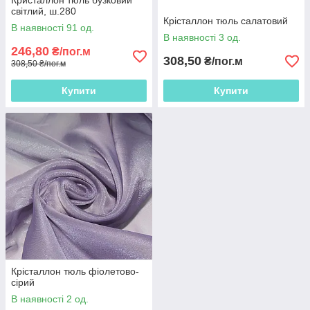
Кристаллон тюль бузковий
світлий, ш.280
Крісталлон тюль салатовий
В наявності 91 од.
В наявності 3 од.
246,80
₴/пог.м
308,50
₴/пог.м
308,50 ₴/пог.м
Купити
Купити
Крісталлон тюль фіолетово-
сірий
В наявності 2 од.