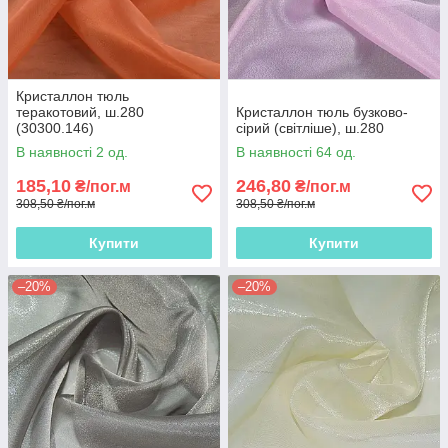
Кристаллон тюль
теракотовий, ш.280
Кристаллон тюль бузково-
(30300.146)
сірий (світліше), ш.280
В наявності 2 од.
В наявності 64 од.
185,10
246,80
₴/пог.м
₴/пог.м
308,50 ₴/пог.м
308,50 ₴/пог.м
Купити
Купити
–20%
–20%