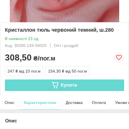
Кристаллон тюль червоний темний, ш.280
В наявності 23 од.
Код: 30300.149-94025
Опт і роздріб
308,50
₴/пог.м
247 ₴
від 10 пог.м
154,30 ₴
від 50 пог.м
Купити
Опис
Характеристики
Доставка
Оплата
Умови 
Опис