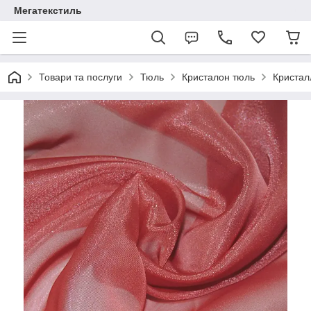
Мегатекстиль
Товари та послуги
Тюль
Кристалон тюль
Кристал