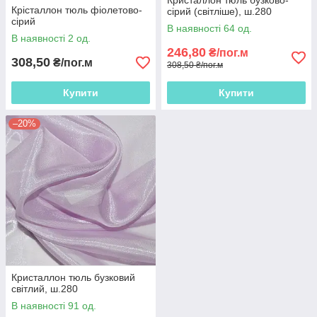
Кристаллон тюль бузково-
Крісталлон тюль фіолетово-
сірий (світліше), ш.280
сірий
В наявності 64 од.
В наявності 2 од.
246,80
₴/пог.м
308,50
₴/пог.м
308,50 ₴/пог.м
Купити
Купити
–20%
Кристаллон тюль бузковий
світлий, ш.280
В наявності 91 од.