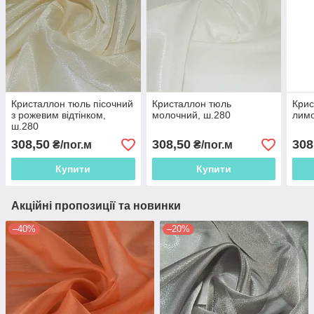
Кристаллон тюль пісочний
Кристаллон тюль
Крис
з рожевим відтінком,
молочний, ш.280
лимо
ш.280
308,50
308,50
308
₴/пог.м
₴/пог.м
Купити
Купити
Акційні пропозиції та новинки
–40%
–20%