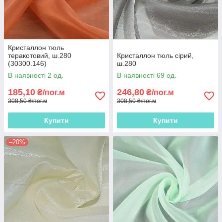
Кристаллон тюль
теракотовий, ш.280
Кристаллон тюль сірий,
(30300.146)
ш.280
В наявності 2 од.
В наявності 69 од.
185,10
246,80
₴/пог.м
₴/пог.м
308,50 ₴/пог.м
308,50 ₴/пог.м
Купити
Купити
–20%