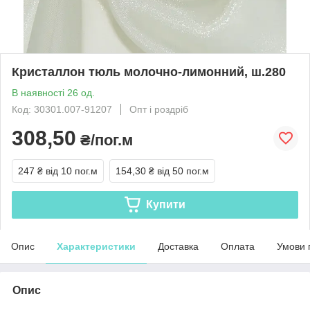
Кристаллон тюль молочно-лимонний, ш.280
В наявності 26 од.
Код: 30301.007-91207
Опт і роздріб
308,50
₴/пог.м
247 ₴
від 10 пог.м
154,30 ₴
від 50 пог.м
Купити
Опис
Характеристики
Доставка
Оплата
Умови 
Опис