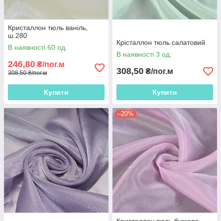
Кристаллон тюль ваніль,
ш.280
Крісталлон тюль салатовий
В наявності 60 од.
В наявності 3 од.
246,80
₴/пог.м
308,50
₴/пог.м
308,50 ₴/пог.м
Купити
Купити
–20%