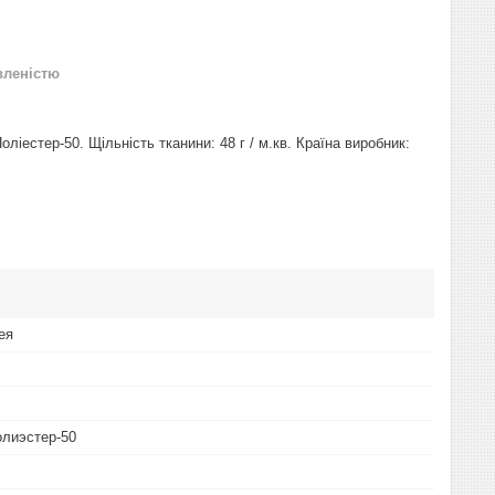
вленістю
іестер-50. Щільність тканини: 48 г / м.кв. Країна виробник:
ея
олиэстер-50