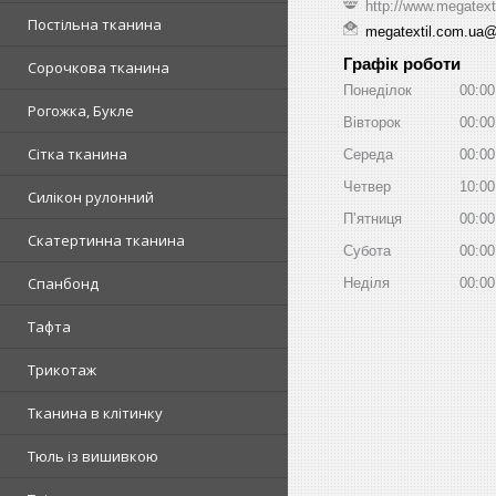
http://www.megatext
Постільна тканина
megatextil.com.ua
Графік роботи
Сорочкова тканина
Понеділок
00:00
Рогожка, Букле
Вівторок
00:00
Сітка тканина
Середа
00:00
Четвер
10:00
Силікон рулонний
Пʼятниця
00:00
Скатертинна тканина
Субота
00:00
Спанбонд
Неділя
00:00
Тафта
Трикотаж
Тканина в клітинку
Тюль із вишивкою