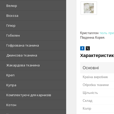
Велюр
Віскоза
Гіпюр
Кристаллон
тюль при
Гобелен
Південна Корея.
Гофрована тканина
Характеристик
Джинсова тканина
Жакардова тканина
Основні
Креп
Країна виробник
Купра
Обробка тканини
Щільність
Комплектуючі для карнизів
Склад
Котон
Колір