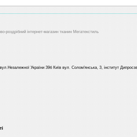
ово-роздрібний інтернет-магазин тканин Мегатекстиль
вул.Незалежної України 39б Київ вул. Солом'янська, 3, інститут Дипросзв