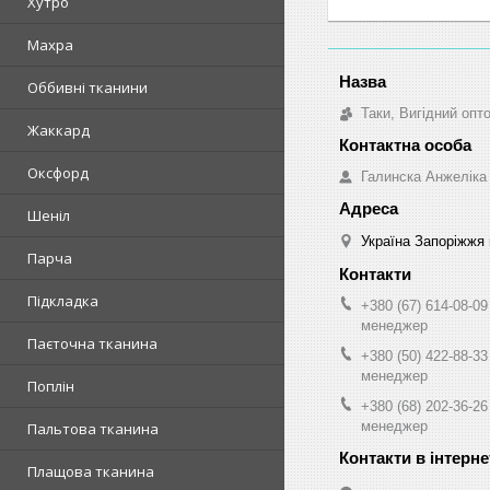
Хутро
Махра
Оббивні тканини
Таки, Вигідний опт
Жаккард
Оксфорд
Галинска Анжеліка
Шеніл
Україна Запоріжжя 
Парча
Підкладка
+380 (67) 614-08-09
менеджер
Паєточна тканина
+380 (50) 422-88-33
менеджер
Поплін
+380 (68) 202-36-26
менеджер
Пальтова тканина
Плащова тканина