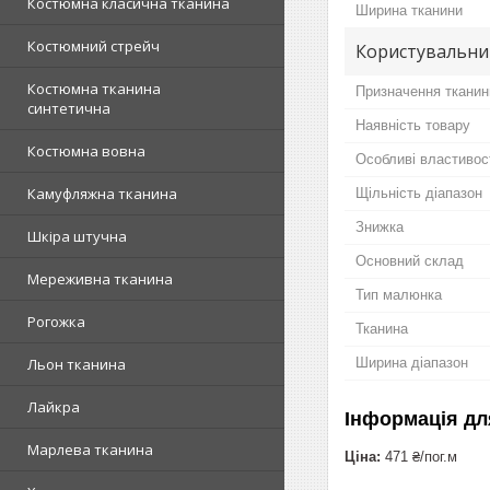
Костюмна класична тканина
Ширина тканини
Костюмний стрейч
Користувальни
Костюмна тканина
Призначення тканин
синтетична
Наявність товару
Костюмна вовна
Особливі властивос
Камуфляжна тканина
Щільність діапазон
Знижка
Шкіра штучна
Основний склад
Мереживна тканина
Тип малюнка
Рогожка
Тканина
Ширина діапазон
Льон тканина
Лайкра
Інформація дл
Марлева тканина
Ціна:
471 ₴/пог.м