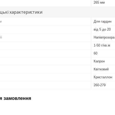
265 мм
цькі характеристики
и
Для гардин
від 5 до 20
ті
Напівпрозора
1-50 г/кв.м
60
Капрон
Квітковий
Кристаллон
260-279
я замовлення