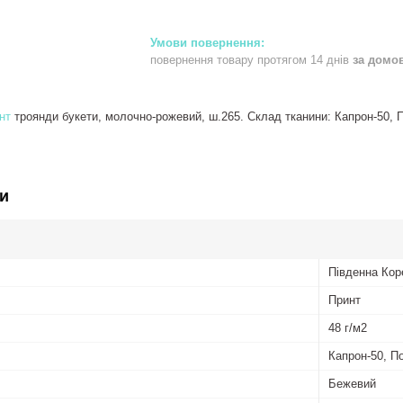
повернення товару протягом 14 днів
за домо
нт
троянди букети, молочно-рожевий, ш.265. Склад тканини: Капрон-50, Пол
и
Південна Кор
Принт
48 г/м2
Капрон-50, П
Бежевий