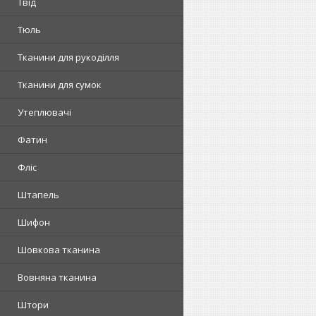
Твід
Тюль
Тканини для рукоділля
Тканини для сумок
Утеплювачі
Фатин
Фліс
Штапель
Шифон
Шовкова тканина
Вовняна тканина
Штори