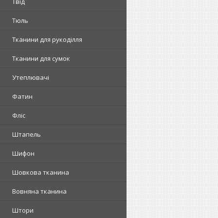
Твід
Тюль
Тканини для рукоділля
Тканини для сумок
Утеплювачі
Фатин
Фліс
Штапель
Шифон
Шовкова тканина
Вовняна тканина
Штори