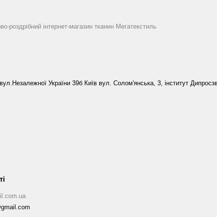
ово-роздрібний інтернет-магазин тканин Мегатекстиль
вул.Незалежної України 39б Київ вул. Солом'янська, 3, інститут Дипросзв
il.com.ua
@gmail.com