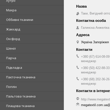
Хутро
Махра
Таки, Вигідний опт
Оббивні тканини
Галинска Анжеліка
Жаккард
Оксфорд
Україна Запоріжжя 
Шеніл
+380 (67) 614-08-09
Парча
менеджер
Підкладка
+380 (50) 422-88-33
менеджер
Паєточна тканина
+380 (68) 202-36-26
менеджер
Поплін
Пальтова тканина
http://www.megatext
megatextil.com.ua
Плащова тканина