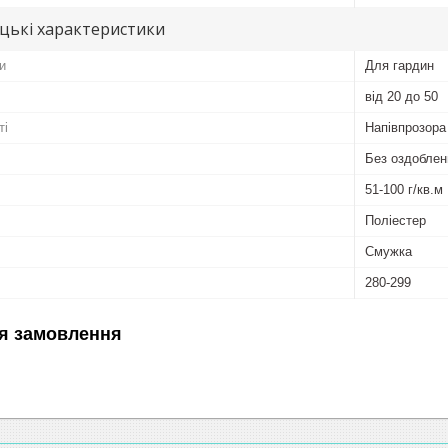
цькі характеристики
и
Для гардин
від 20 до 50
ті
Напівпрозора
Без оздоблен
51-100 г/кв.м
Поліестер
Смужка
280-299
я замовлення