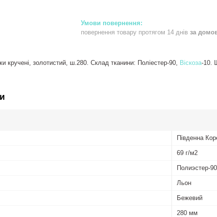
повернення товару протягом 14 днів
за домо
и кручені, золотистий, ш.280. Склад тканини: Поліестер-90,
Віскоза
-10. 
и
Південна Кор
69 г/м2
Полиэстер-90
Льон
Бежевий
280 мм