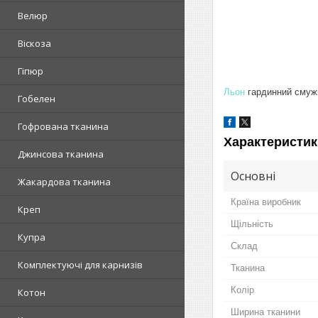
Велюр
Віскоза
Гіпюр
Льон
гардинний смужк
Гобелен
Гофрована тканина
Характеристик
Джинсова тканина
Основні
Жакардова тканина
Країна виробник
Креп
Щільність
Купра
Склад
Комплектуючі для карнизів
Тканина
Колір
Котон
Ширина тканини