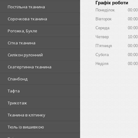
Графік роботи
Постільна тканина
Понеділок
00:00
Сорочкова тканина
Вівторок
00:00
Середа
00:00
Рогожка, Букле
Четвер
10:00
Сітка тканина
Пʼятниця
00:00
Силікон рулонний
Субота
00:00
Неділя
00:00
Скатертинна тканина
Спанбонд
Тафта
Трикотаж
Тканина в клітинку
Тюль із вишивкою