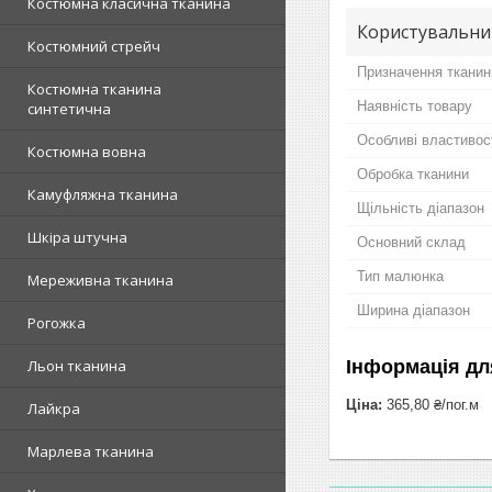
Костюмна класична тканина
Користувальни
Костюмний стрейч
Призначення тканин
Костюмна тканина
Наявність товару
синтетична
Особливі властивос
Костюмна вовна
Обробка тканини
Камуфляжна тканина
Щільність діапазон
Шкіра штучна
Основний склад
Тип малюнка
Мереживна тканина
Ширина діапазон
Рогожка
Інформація дл
Льон тканина
Ціна:
365,80 ₴/пог.м
Лайкра
Марлева тканина