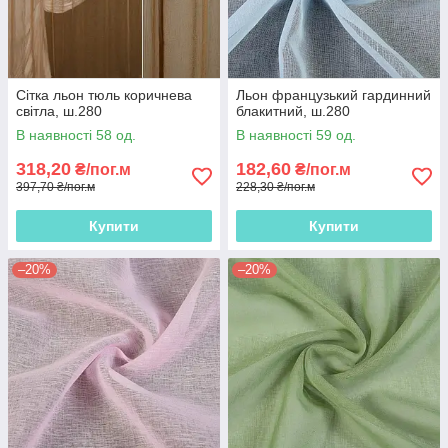
Сітка льон тюль коричнева
Льон французький гардинний
світла, ш.280
блакитний, ш.280
В наявності 58 од.
В наявності 59 од.
318,20
182,60
₴/пог.м
₴/пог.м
397,70 ₴/пог.м
228,30 ₴/пог.м
Купити
Купити
–20%
–20%