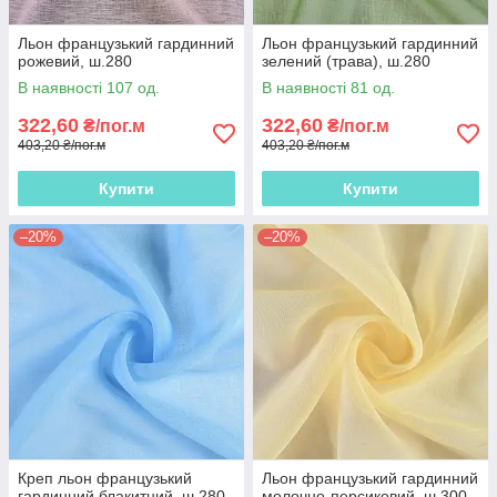
Льон французький гардинний
Льон французький гардинний
рожевий, ш.280
зелений (трава), ш.280
В наявності 107 од.
В наявності 81 од.
322,60
322,60
₴/пог.м
₴/пог.м
403,20 ₴/пог.м
403,20 ₴/пог.м
Купити
Купити
–20%
–20%
Креп льон французький
Льон французький гардинний
гардинний блакитний, ш.280
молочно-персиковий, ш.300