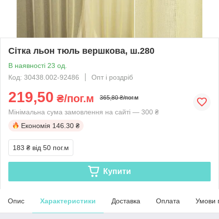
Сітка льон тюль вершкова, ш.280
В наявності 23 од.
Код: 30438.002-92486
Опт і роздріб
219,50
₴/пог.м
365,80 ₴/пог.м
Мінімальна сума замовлення на сайті — 300 ₴
Економія
146.30 ₴
183 ₴
від 50 пог.м
Купити
Опис
Характеристики
Доставка
Оплата
Умови 