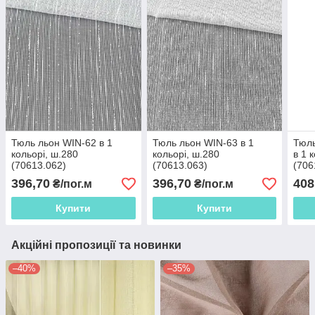
Тюль льон WIN-62 в 1
Тюль льон WIN-63 в 1
Тюль
кольорі, ш.280
кольорі, ш.280
в 1 
(70613.062)
(70613.063)
(706
396,70
396,70
408
₴/пог.м
₴/пог.м
Купити
Купити
Акційні пропозиції та новинки
–40%
–35%