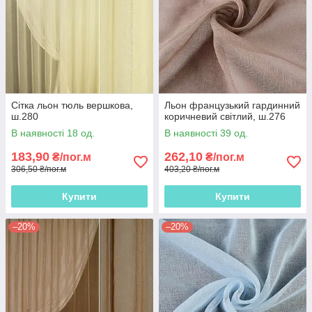
Сітка льон тюль вершкова,
Льон французький гардинний
ш.280
коричневий світлий, ш.276
В наявності 18 од.
В наявності 39 од.
183,90
262,10
₴/пог.м
₴/пог.м
306,50 ₴/пог.м
403,20 ₴/пог.м
Купити
Купити
–20%
–20%