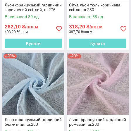
Льон французький гардинний
Сітка льон тюль коричнева
коричневий світлий, ш.276
світла, ш.280
В наявності 39 од.
В наявності 58 од.
262,10
318,20
₴/пог.м
₴/пог.м
403,20 ₴/пог.м
397,70 ₴/пог.м
Купити
Купити
–20%
–20%
Льон французький гардинний
Льон французький гардинний
блакитний, ш.280
рожевий, ш.280