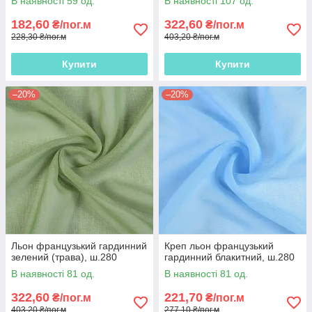
В наявності 59 од.
В наявності 107 од.
182,60
322,60
₴/пог.м
₴/пог.м
228,30 ₴/пог.м
403,20 ₴/пог.м
Купити
Купити
–20%
–20%
Льон французький гардинний
Креп льон французький
зелений (трава), ш.280
гардинний блакитний, ш.280
В наявності 81 од.
В наявності 81 од.
322,60
221,70
₴/пог.м
₴/пог.м
403,20 ₴/пог.м
277,10 ₴/пог.м