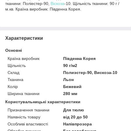
тканини: Поліестер-90,
Віскоза
-10. Щільність тканини: 90 г /
м.кв. Країна виробник: Південна Корея.
Характеристики
Основні
Країна виробник
Південна Корея
Щільність
90 г/м2
Склад
Полиэстер-90, Вискоза-10
Тканина
Льон
Колір
Бежевий
Ширина тканини
280 мм
Користувальницькі характеристики
Призначення тканини
Для тюлю
Наявність товару
від 20 до 50
Особливі властивості
Напівпрозора
Обробка тканини
Без оздоблення