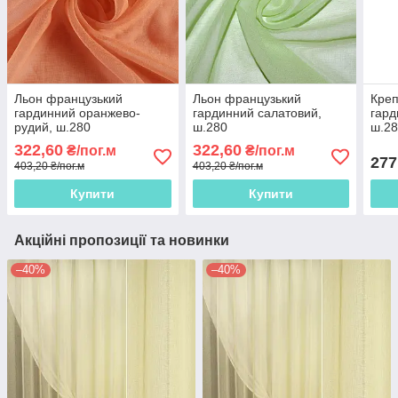
Льон французький
Льон французький
Креп
гардинний оранжево-
гардинний салатовий,
гард
рудий, ш.280
ш.280
ш.2
322,60
322,60
₴/пог.м
₴/пог.м
277
403,20 ₴/пог.м
403,20 ₴/пог.м
Купити
Купити
Акційні пропозиції та новинки
–40%
–40%