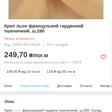
Креп льон французький гардинний
пшеничний, ш.280
Немає в наявності
Код: 30440.004-96204
Опт і роздріб
249,70
₴/пог.м
Мінімальна сума замовлення на сайті — 300 ₴
199,80 ₴
від 10 пог.м
128 ₴
від 50 пог.м
Опис
Характеристики
Доставка
Оплата
Умови 
Опис
Креп
льон
французький гардини пшеничний, ш.280. Склад