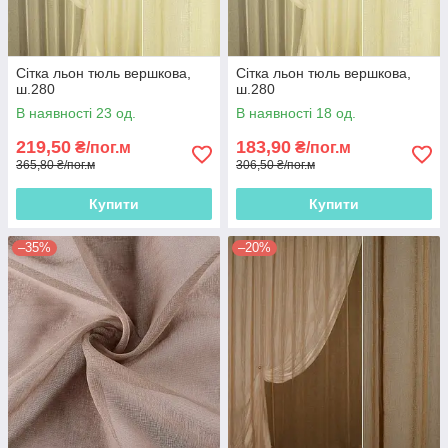
Сітка льон тюль вершкова,
Сітка льон тюль вершкова,
ш.280
ш.280
В наявності 23 од.
В наявності 18 од.
219,50
183,90
₴/пог.м
₴/пог.м
365,80 ₴/пог.м
306,50 ₴/пог.м
Купити
Купити
–35%
–20%