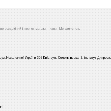
ово-роздрібний інтернет-магазин тканин Мегатекстиль
вул.Незалежної України 39б Київ вул. Солом'янська, 3, інститут Дипросзв