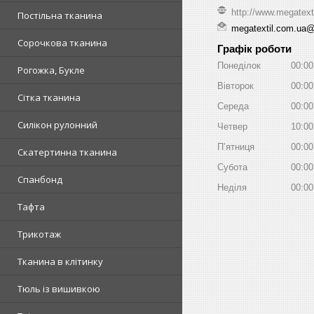
http://www.megatext
Постільна тканина
megatextil.com.ua
Сорочкова тканина
Графік роботи
Понеділок
00:00
Рогожка, Букле
Вівторок
00:00
Сітка тканина
Середа
00:00
Силікон рулонний
Четвер
10:00
Пʼятниця
00:00
Скатертинна тканина
Субота
00:00
Спанбонд
Неділя
00:00
Тафта
Трикотаж
Тканина в клітинку
Тюль із вишивкою