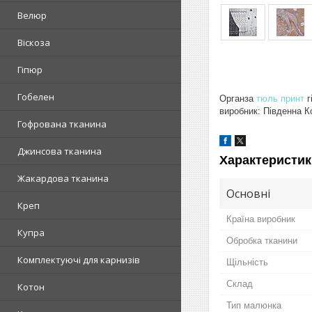
Велюр
Віскоза
Гіпюр
Гобелен
Органза
тюль принт
г
виробник: Південна К
Гофрована тканина
Джинсова тканина
Характеристик
Жакардова тканина
Основні
Креп
Країна виробник
Купра
Обробка тканини
Комплектуючі для карнизів
Щільність
Склад
Котон
Тип малюнка