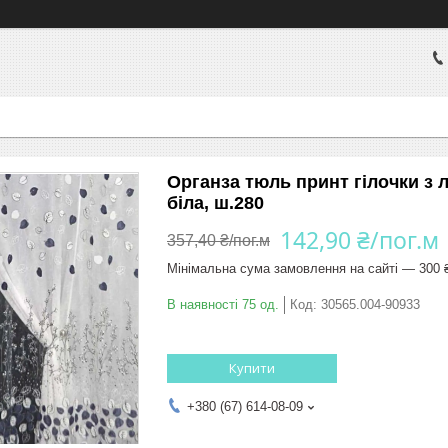
Органза тюль принт гілочки з 
біла, ш.280
142,90 ₴/пог.м
357,40 ₴/пог.м
Мінімальна сума замовлення на сайті — 300 
В наявності 75 од.
Код:
30565.004-90933
Купити
+380 (67) 614-08-09