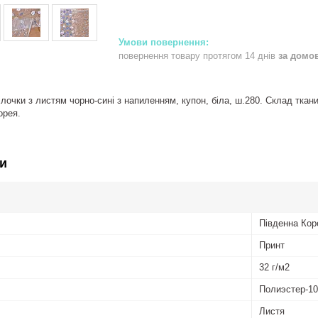
повернення товару протягом 14 днів
за домо
ілочки з листям чорно-сині з напиленням, купон, біла, ш.280. Склад тканин
орея.
и
Південна Кор
Принт
32 г/м2
Полиэстер-1
Листя