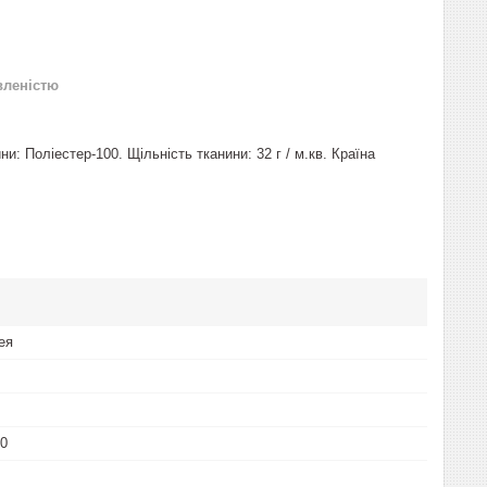
вленістю
и: Поліестер-100. Щільність тканини: 32 г / м.кв. Країна
ея
00