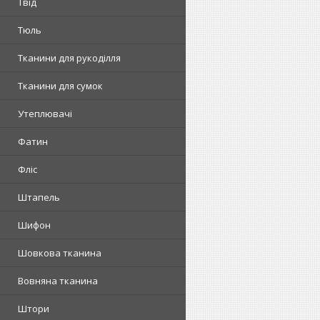
Твід
Тюль
Тканини для рукоділля
Тканини для сумок
Утеплювачі
Фатин
Фліс
Штапель
Шифон
Шовкова тканина
Вовняна тканина
Штори