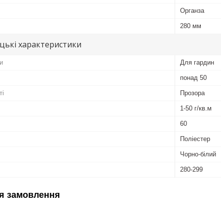
Органза
280 мм
цькі характеристики
и
Для гардин
понад 50
ті
Прозора
1-50 г/кв.м
60
Поліестер
Чорно-білий
280-299
я замовлення