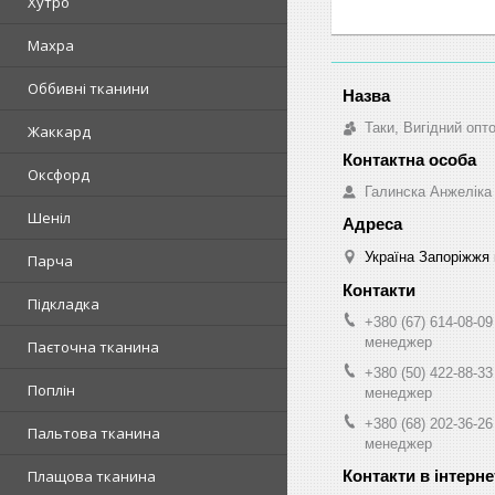
Хутро
Махра
Оббивні тканини
Таки, Вигідний опт
Жаккард
Оксфорд
Галинска Анжеліка
Шеніл
Україна Запоріжжя 
Парча
Підкладка
+380 (67) 614-08-09
менеджер
Паєточна тканина
+380 (50) 422-88-33
Поплін
менеджер
+380 (68) 202-36-26
Пальтова тканина
менеджер
Плащова тканина