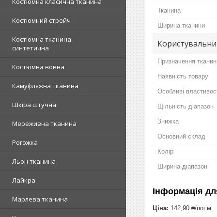
Костюмна класична тканина
Тканина
Костюмний стрейч
Ширина тканини
Костюмна тканина
Користувальни
синтетична
Призначення тканин
Костюмна вовна
Наявність товару
Камуфляжна тканина
Особливі властивос
Шкіра штучна
Щільність діапазон
Знижка
Мереживна тканина
Основний склад
Рогожка
Колір
Льон тканина
Ширина діапазон
Лайкра
Інформація дл
Марлева тканина
Ціна:
142,90 ₴/пог.м