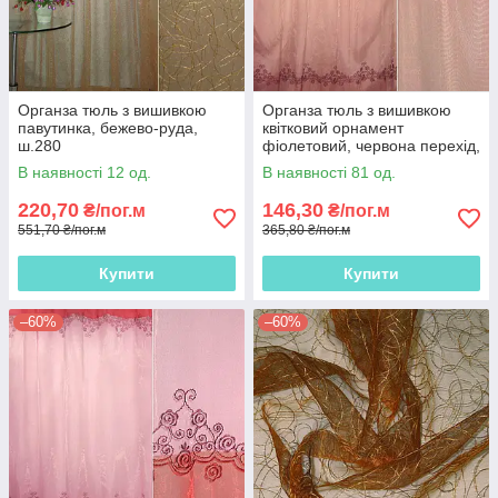
Органза тюль з вишивкою
Органза тюль з вишивкою
павутинка, бежево-руда,
квітковий орнамент
ш.280
фіолетовий, червона перехід,
ш.275
В наявності 12 од.
В наявності 81 од.
220,70
146,30
₴/пог.м
₴/пог.м
551,70 ₴/пог.м
365,80 ₴/пог.м
Купити
Купити
–60%
–60%