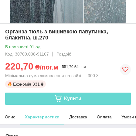
Органза тюль з вишивкою павутинка,
блакитна, ш.270
В наявності 91 од.
Код: 30700.008-91167
Роздріб
220,70
₴/пог.м
551,70 ₴/пог.м
Мінімальна сума замовлення на сайті — 300 ₴
Економія
331 ₴
Купити
Опис
Характеристики
Доставка
Оплата
Умови 