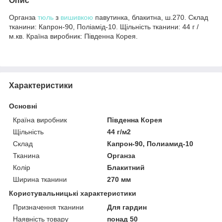
Опис
Органза
тюль
з
вишивкою
павутинка, блакитна, ш.270. Склад
тканини: Капрон-90, Поліамід-10. Щільність тканини: 44 г /
м.кв. Країна виробник: Південна Корея.
Характеристики
Основні
Країна виробник
Південна Корея
Щільність
44 г/м2
Склад
Капрон-90, Полиамид-10
Тканина
Органза
Колір
Блакитний
Ширина тканини
270 мм
Користувальницькі характеристики
Призначення тканини
Для гардин
Наявність товару
понад 50