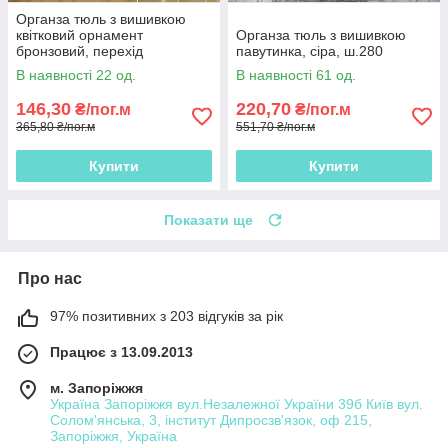
Органза тюль з вишивкою
квітковий орнамент
Органза тюль з вишивкою
бронзовий, перехід
павутинка, сіра, ш.280
коричнево-бежева, ш.275
В наявності 22 од.
В наявності 61 од.
146,30
220,70
₴/пог.м
₴/пог.м
365,80 ₴/пог.м
551,70 ₴/пог.м
Купити
Купити
Показати ще
Про нас
97% позитивних з 203 відгуків за рік
Працює з 13.09.2013
м. Запоріжжя
Україна Запоріжжя вул.Незалежної України 39б Київ вул.
Солом'янська, 3, інститут Дипросзв'язок, оф 215,
Запоріжжя, Україна