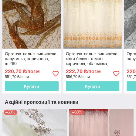
Органза тюль з вишивкою
Органза тюль з вишивкою
Орга
павутинка, коричнева,
квіти бежеві темні і
паву
ш.280
коричневі, облямівка,
вершкова, ш.270
220,70
222,70
220
₴/пог.м
₴/пог.м
551,70 ₴/пог.м
556,70 ₴/пог.м
551,7
Купити
Купити
Акційні пропозиції та новинки
–60%
–60%