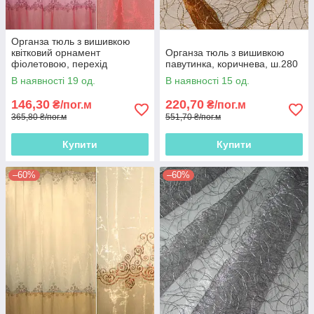
Органза тюль з вишивкою
квітковий орнамент
Органза тюль з вишивкою
фіолетовою, перехід
павутинка, коричнева, ш.280
рожевий яскравий, рожево-
В наявності 19 од.
В наявності 15 од.
сіра, ш.280
146,30
220,70
₴/пог.м
₴/пог.м
365,80 ₴/пог.м
551,70 ₴/пог.м
Купити
Купити
–60%
–60%