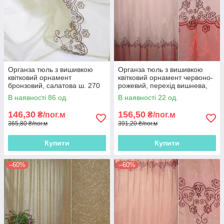
Органза тюль з вишивкою
Органза тюль з вишивкою
квітковий орнамент
квітковий орнамент червоно-
бронзовий, салатова ш. 270
рожевий, перехід вишнева,
ш.270
В наявності 86 од.
В наявності 22 од.
146,30
156,50
₴/пог.м
₴/пог.м
365,80 ₴/пог.м
391,20 ₴/пог.м
Купити
Купити
–60%
–60%