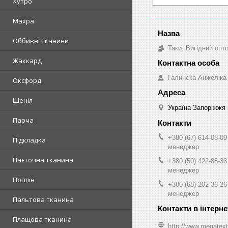
Хутро
Махра
Оббивні тканини
Таки, Вигідний опт
Жаккард
Галинска Анжеліка
Оксфорд
Шеніл
Україна Запоріжжя 
Парча
+380 (67) 614-08-09
Підкладка
менеджер
Паєточна тканина
+380 (50) 422-88-33
менеджер
Поплін
+380 (68) 202-36-26
менеджер
Пальтова тканина
Плащова тканина
http://www.megatext