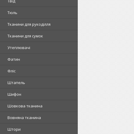
Твід
Тюль
Тканини для рукоділля
Тканини для сумок
Утеплювачі
Фатин
Фліс
Штапель
Шифон
Шовкова тканина
Вовняна тканина
Штори