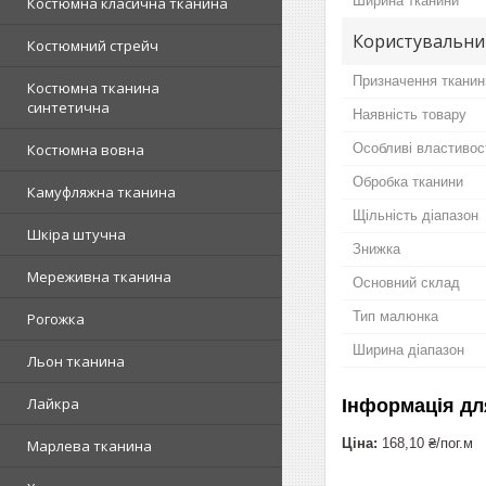
Ширина тканини
Костюмна класична тканина
Користувальни
Костюмний стрейч
Призначення тканин
Костюмна тканина
синтетична
Наявність товару
Особливі властивос
Костюмна вовна
Обробка тканини
Камуфляжна тканина
Щільність діапазон
Шкіра штучна
Знижка
Мереживна тканина
Основний склад
Тип малюнка
Рогожка
Ширина діапазон
Льон тканина
Лайкра
Інформація дл
Ціна:
168,10 ₴/пог.м
Марлева тканина