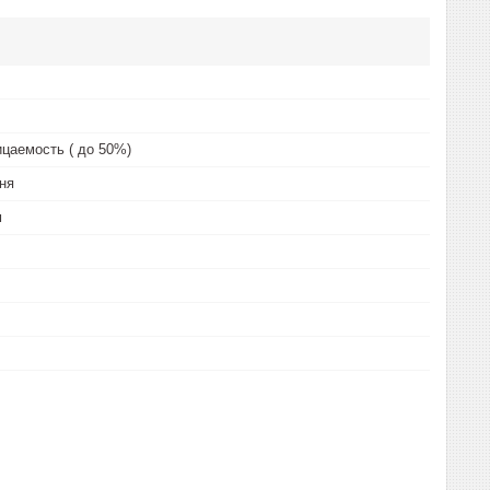
цаемость ( до 50%)
ня
м