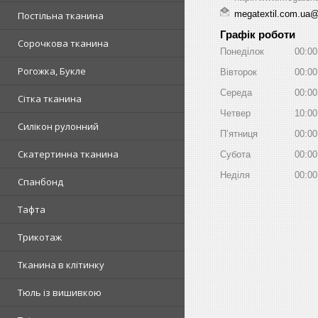
megatextil.com.ua
Постільна тканина
Графік роботи
Сорочкова тканина
Понеділок
00:00
Рогожка, Букле
Вівторок
00:00
Середа
00:00
Сітка тканина
Четвер
10:00
Силікон рулонний
Пʼятниця
00:00
Скатертинна тканина
Субота
00:00
Неділя
00:00
Спанбонд
Тафта
Трикотаж
Тканина в клітинку
Тюль із вишивкою