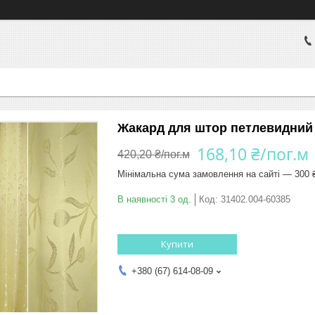
Жакард для штор петлевидний
168,10 ₴/пог.м
420,20 ₴/пог.м
Мінімальна сума замовлення на сайті — 300 
В наявності 3 од.
Код:
31402.004-60385
Купити
+380 (67) 614-08-09