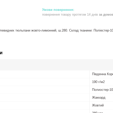
повернення товару протягом 14 днів
за домо
левидних тюльпани жовто-лимонний, ш.280. Склад тканини: Поліестер-100.
и
Південна Кор
190 г/м2
Полиэстер-1
Жаккард
Жовтий