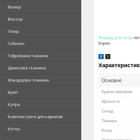
Велюр
Віскоза
Гіпюр
Жакард для штор
пет
Гобелен
Корея.
Гофрована тканина
Характеристик
Джинсова тканина
Основні
Жакардова тканина
Країна виробник
Креп
Щільність
Купра
Склад
Комплектуючі для карнизів
Тканина
Котон
Колір