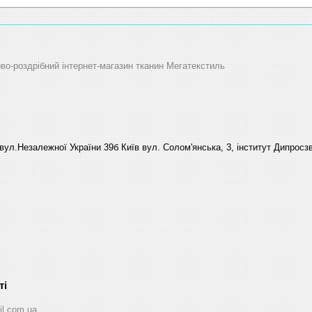
ово-роздрібний інтернет-магазин тканин Мегатекстиль
вул.Незалежної України 39б Київ вул. Солом'янська, 3, інститут Дипросзв
il.com.ua