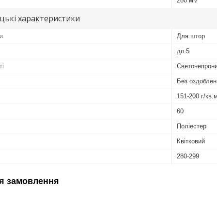
280 мм
цькі характеристики
и
Для штор
до 5
ті
Светонепрони
Без оздоблен
151-200 г/кв.
60
Поліестер
Квітковий
280-299
я замовлення