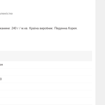
вленістю
анини: 240 г / м.кв. Країна виробник: Південна Корея.
ея
00