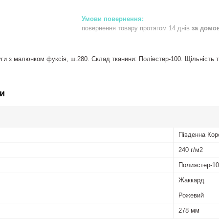
повернення товару протягом 14 днів
за домо
ги з малюнком фуксія, ш.280. Склад тканини: Поліестер-100. Щільність тк
и
Південна Кор
240 г/м2
Полиэстер-1
Жаккард
Рожевий
278 мм