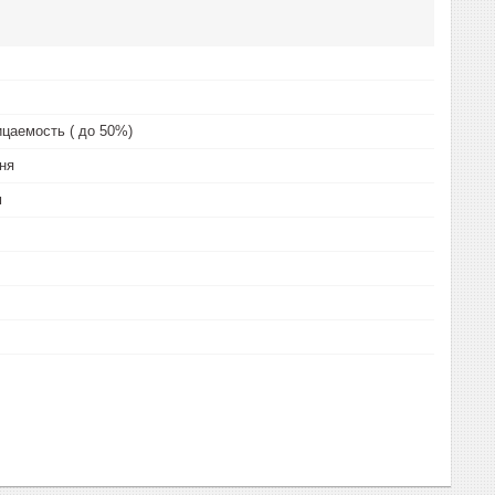
цаемость ( до 50%)
ня
м