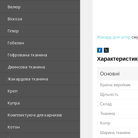
Велюр
Віскоза
Гіпюр
Жакард для штор
сму
Гобелен
Гофрована тканина
Характеристик
Джинсова тканина
Основні
Жакардова тканина
Країна виробник
Креп
Щільність
Купра
Склад
Тканина
Комплектуючі для карнизів
Колір
Котон
Ширина тканини