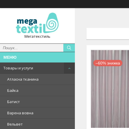
Мегатекстиль
–60%
Товары и услуги
Атласна тканина
Байка
Батист
Варена вовна
Вельвет