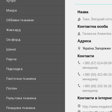
Хутро
Махра
Таки, Вигідний опт
Оббивні тканини
Жаккард
Галинска Анжеліка
Оксфорд
Україна Запоріжжя 
Шеніл
Парча
+380 (67) 614-08-09
менеджер
Підкладка
+380 (50) 422-88-33
Паєточна тканина
менеджер
+380 (68) 202-36-26
Поплін
менеджер
Пальтова тканина
http://www.megatext
Плащова тканина