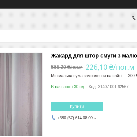
Жакард для штор смуги з малю
226,10 ₴/пог.м
565,20 ₴/пог.м
Мінімальна сума замовлення на сайті — 300 
В наявності 30 од.
Код:
31407.001-62567
Купити
+380 (67) 614-08-09