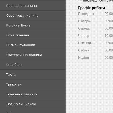
megatextil.com.ua
Постільна тканина
Графік роботи
Понеділок
00:00
Сорочкова тканина
Вівторок
00:00
Рогожка, Букле
Середа
00:00
Сітка тканина
Четвер
10:00
Пʼятниця
00:00
Силікон рулонний
Субота
00:00
Скатертинна тканина
Неділя
00:00
Спанбонд
Тафта
Трикотаж
Тканина в клітинку
Тюль із вишивкою