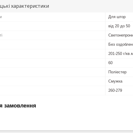
цькі характеристики
и
Для штор
від 20 до 50
ті
Светонепрони
Без оздоблен
201-250 г/кв.
60
Поліестер
Смужка
260-279
я замовлення