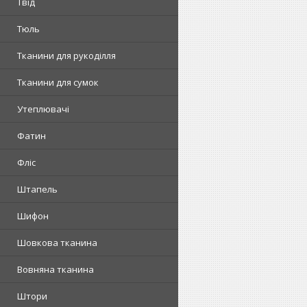
Твід
Тюль
Тканини для рукоділля
Тканини для сумок
Утеплювачі
Фатин
Фліс
Штапель
Шифон
Шовкова тканина
Вовняна тканина
Штори