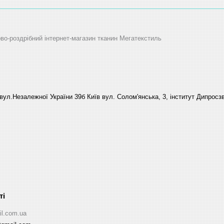
ово-роздрібний інтернет-магазин тканин Мегатекстиль
вул.Незалежної України 39б Київ вул. Солом'янська, 3, інститут Дипросзв
il.com.ua