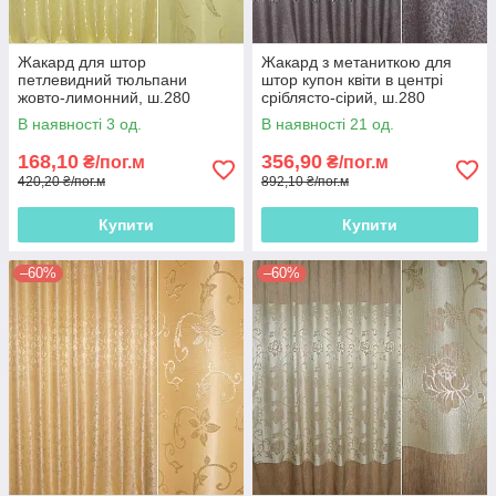
Жакард для штор
Жакард з метаниткою для
петлевидний тюльпани
штор купон квіти в центрі
жовто-лимонний, ш.280
сріблясто-сірий, ш.280
В наявності 3 од.
В наявності 21 од.
168,10
356,90
₴/пог.м
₴/пог.м
420,20 ₴/пог.м
892,10 ₴/пог.м
Купити
Купити
–60%
–60%