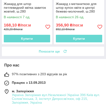
Жакард для штор
Жакард з метаниткою для
петлевидний квітка завиток
штор купон квіти в центрі
жовтий, ш.280
бежево-молочний, ш.280
В наявності 7 од.
В наявності 26 од.
168,10
356,90
₴/пог.м
₴/пог.м
420,20 ₴/пог.м
892,10 ₴/пог.м
Купити
Купити
Показати ще
Про нас
97% позитивних з 203 відгуків за рік
Працює з 13.09.2013
м. Запоріжжя
Україна Запоріжжя вул.Незалежної України 39б Київ вул.
Солом'янська, 3, інститут Дипросзв'язок, оф 215,
Запоріжжя, Україна