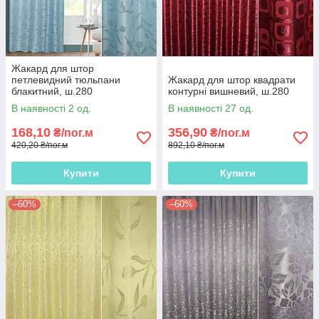
Жакард для штор
петлевидний тюльпани
Жакард для штор квадрати
блакитний, ш.280
контурні вишневий, ш.280
В наявності 2 од.
В наявності 27 од.
168,10
356,90
₴/пог.м
₴/пог.м
420,20 ₴/пог.м
892,10 ₴/пог.м
Купити
Купити
–60%
–60%