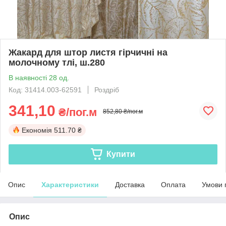
Жакард для штор листя гірчичні на
молочному тлі, ш.280
В наявності 28 од.
Код: 31414.003-62591
Роздріб
341,10
₴/пог.м
852,80 ₴/пог.м
Економія
511.70 ₴
Купити
Опис
Характеристики
Доставка
Оплата
Умови 
Опис