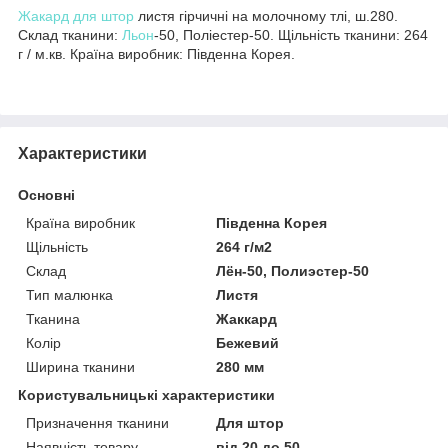
Жакард для штор
листя гірчичні на молочному тлі, ш.280.
Склад тканини:
Льон
-50, Поліестер-50. Щільність тканини: 264
г / м.кв. Країна виробник: Південна Корея.
Характеристики
Основні
Країна виробник
Південна Корея
Щільність
264 г/м2
Склад
Лён-50, Полиэстер-50
Тип малюнка
Листя
Тканина
Жаккард
Колір
Бежевий
Ширина тканини
280 мм
Користувальницькі характеристики
Призначення тканини
Для штор
Наявність товару
від 20 до 50