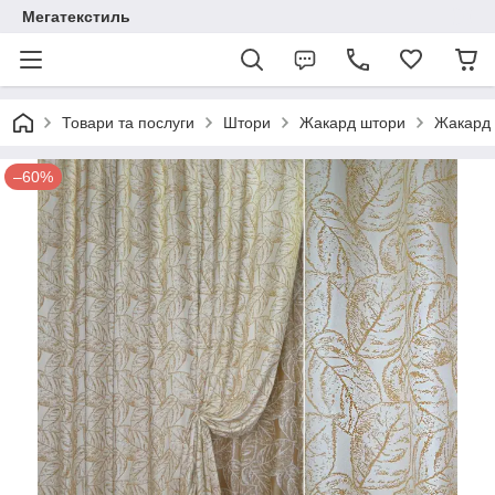
Мегатекстиль
Товари та послуги
Штори
Жакард штори
Жакард 
–60%