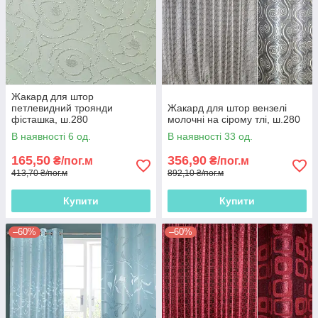
Жакард для штор
петлевидний троянди
Жакард для штор вензелі
фісташка, ш.280
молочні на сірому тлі, ш.280
В наявності 6 од.
В наявності 33 од.
165,50
356,90
₴/пог.м
₴/пог.м
413,70 ₴/пог.м
892,10 ₴/пог.м
Купити
Купити
–60%
–60%