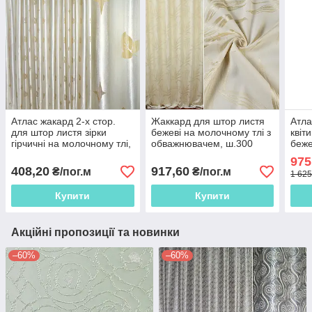
Атлас жакард 2-х стор.
Жаккард для штор листя
Атла
для штор листя зірки
бежеві на молочному тлі з
квіт
гірчичні на молочному тлі,
обважнювачем, ш.300
беже
ш.280
975
408,20
917,60
₴/пог.м
₴/пог.м
1 625
Купити
Купити
Акційні пропозиції та новинки
–60%
–60%