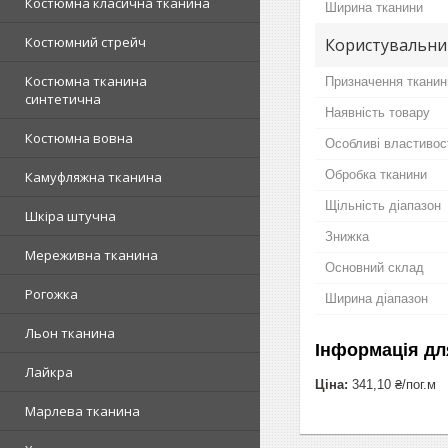
Костюмна класична тканина
Ширина тканини
Костюмний стрейч
Користувальни
Костюмна тканина
Призначення тканин
синтетична
Наявність товару
Костюмна вовна
Особливі властивос
Обробка тканини
Камуфляжна тканина
Щільність діапазон
Шкіра штучна
Знижка
Мереживна тканина
Основний склад
Рогожка
Ширина діапазон
Льон тканина
Інформація дл
Лайкра
Ціна:
341,10 ₴/пог.м
Марлева тканина