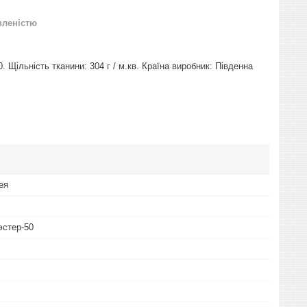
вленістю
0. Щільність тканини: 304 г / м.кв. Країна виробник: Південна
ея
эстер-50