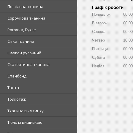
Постільна тканина
Графік роботи
Понеділок
00:00
Сорочкова тканина
Вівторок
00:00
Рогожка, Букле
Середа
00:00
Четвер
10:00
Сітка тканина
Пʼятниця
00:00
Силікон рулонний
Субота
00:00
Скатертинна тканина
Неділя
00:00
Спанбонд
Тафта
Трикотаж
Тканина в клітинку
Тюль із вишивкою