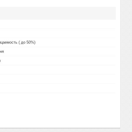
цаемость ( до 50%)
ня
м