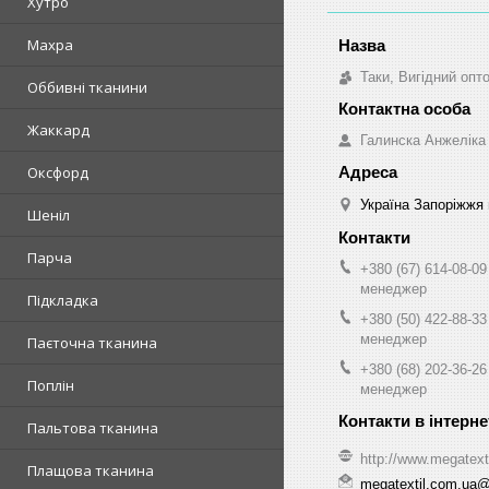
Хутро
Махра
Таки, Вигідний опт
Оббивні тканини
Жаккард
Галинска Анжеліка
Оксфорд
Україна Запоріжжя 
Шеніл
Парча
+380 (67) 614-08-09
менеджер
Підкладка
+380 (50) 422-88-33
менеджер
Паєточна тканина
+380 (68) 202-36-26
Поплін
менеджер
Пальтова тканина
http://www.megatext
Плащова тканина
megatextil.com.ua