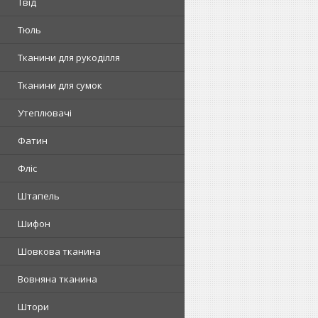
Твід
Тюль
Тканини для рукоділля
Тканини для сумок
Утеплювачі
Фатин
Фліс
Штапель
Шифон
Шовкова тканина
Вовняна тканина
Штори