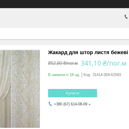
Жакард для штор листя бежеві 
341,10 ₴/пог.м
852,80 ₴/пог.м
В наявності 18 од.
Код:
31414.004-62593
Купити
+380 (67) 614-08-09