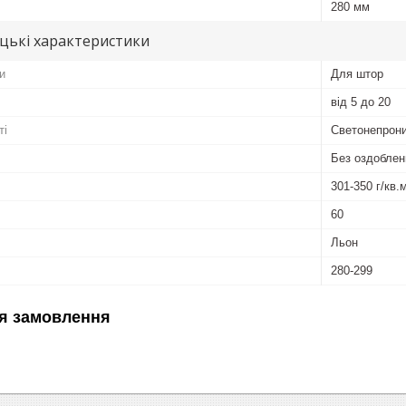
280 мм
цькі характеристики
и
Для штор
від 5 до 20
ті
Светонепрони
Без оздоблен
301-350 г/кв.
60
Льон
280-299
я замовлення