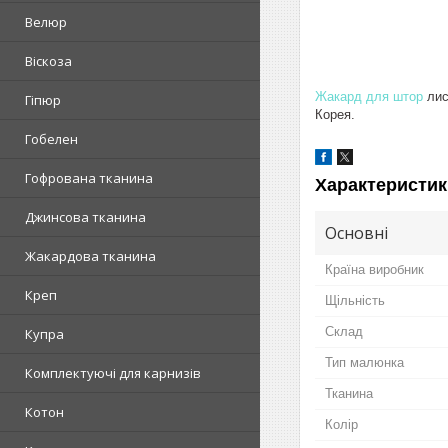
Велюр
Віскоза
Жакард для штор
лис
Гіпюр
Корея.
Гобелен
Гофрована тканина
Характеристик
Джинсова тканина
Основні
Жакардова тканина
Країна виробник
Креп
Щільність
Склад
Купра
Тип малюнка
Комплектуючі для карнизів
Тканина
Котон
Колір