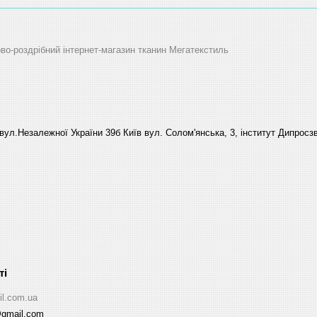
ово-роздрібний інтернет-магазин тканин Мегатекстиль
вул.Незалежної України 39б Київ вул. Солом'янська, 3, інститут Дипросзв
il.com.ua
@gmail.com