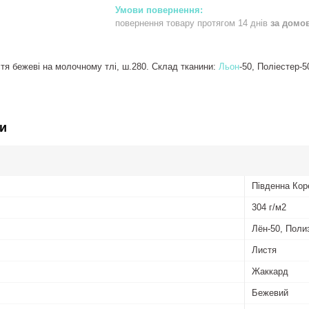
повернення товару протягом 14 днів
за домо
тя бежеві на молочному тлі, ш.280. Склад тканини:
Льон
-50, Поліестер-5
и
Південна Кор
304 г/м2
Лён-50, Поли
Листя
Жаккард
Бежевий