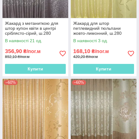
Жакард з метаниткою для
Жакард для штор
штор купон квіти в центрі
петлевидний тюльпани
сріблясто-сірий, ш.280
жовто-лимонний, ш.280
В наявності 21 од.
В наявності 3 од.
356,90
168,10
₴/пог.м
₴/пог.м
892,10 ₴/пог.м
420,20 ₴/пог.м
Купити
Купити
–60%
–60%