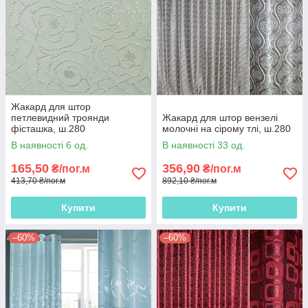
Жакард для штор
петлевидний троянди
Жакард для штор вензелі
фісташка, ш.280
молочні на сірому тлі, ш.280
В наявності 6 од.
В наявності 33 од.
165,50
356,90
₴/пог.м
₴/пог.м
413,70 ₴/пог.м
892,10 ₴/пог.м
Купити
Купити
–60%
–60%