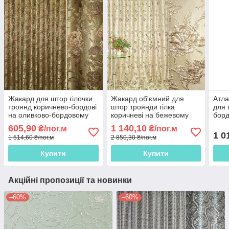
Жакард для штор гілочки
Жакард об'ємний для
Атла
троянд коричнево-бордові
штор троянди гілка
для 
на оливково-бордовому
коричневі на бежевому
борд
тлі, ш.290
світлому тлі, ш.280
золо
605,90
1 140,10
₴/пог.м
₴/пог.м
1 0
1 514,60 ₴/пог.м
2 850,30 ₴/пог.м
Купити
Купити
Акційні пропозиції та новинки
–60%
–60%