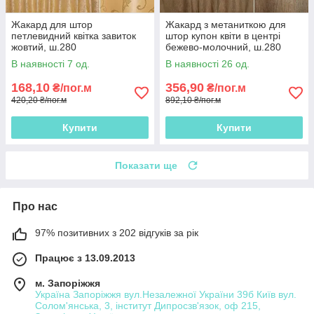
Жакард для штор
Жакард з метаниткою для
петлевидний квітка завиток
штор купон квіти в центрі
жовтий, ш.280
бежево-молочний, ш.280
В наявності 7 од.
В наявності 26 од.
168,10
356,90
₴/пог.м
₴/пог.м
420,20 ₴/пог.м
892,10 ₴/пог.м
Купити
Купити
Показати ще
Про нас
97% позитивних з 202 відгуків за рік
Працює з 13.09.2013
м. Запоріжжя
Україна Запоріжжя вул.Незалежної України 39б Київ вул.
Солом'янська, 3, інститут Дипросзв'язок, оф 215,