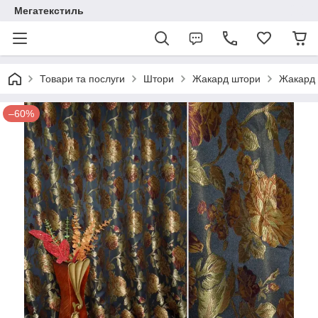
Мегатекстиль
Товари та послуги
Штори
Жакард штори
Жакард 
–60%