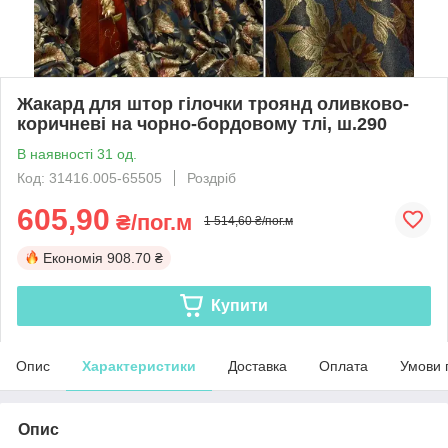
Жакард для штор гілочки троянд оливково-
коричневі на чорно-бордовому тлі, ш.290
В наявності 31 од.
Код: 31416.005-65505
Роздріб
605,90
₴/пог.м
1 514,60 ₴/пог.м
Економія
908.70 ₴
Купити
Опис
Характеристики
Доставка
Оплата
Умови 
Опис