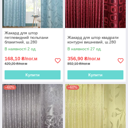
Жакард для штор
петлевидний тюльпани
Жакард для штор квадрати
блакитний, ш.280
контурні вишневий, ш.280
В наявності 2 од.
В наявності 27 од.
168,10
356,90
₴/пог.м
₴/пог.м
420,20 ₴/пог.м
892,10 ₴/пог.м
Купити
Купити
–60%
–60%