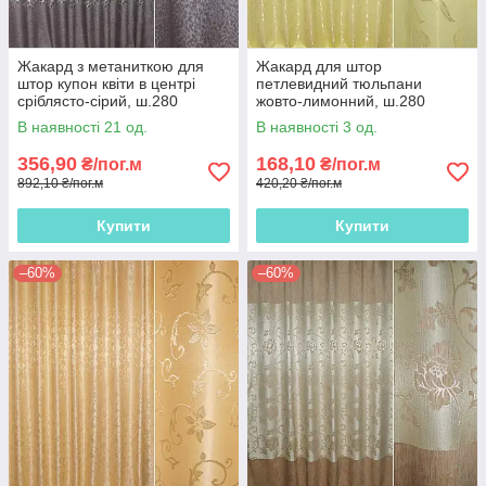
Жакард з метаниткою для
Жакард для штор
штор купон квіти в центрі
петлевидний тюльпани
сріблясто-сірий, ш.280
жовто-лимонний, ш.280
В наявності 21 од.
В наявності 3 од.
356,90
168,10
₴/пог.м
₴/пог.м
892,10 ₴/пог.м
420,20 ₴/пог.м
Купити
Купити
–60%
–60%