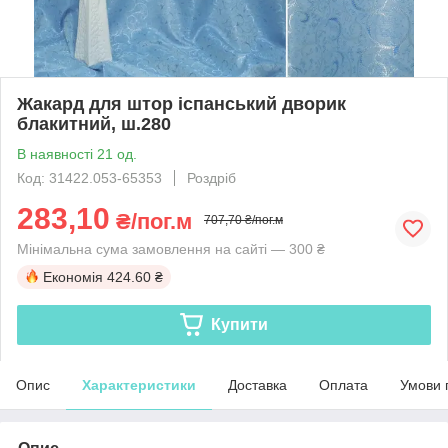
Жакард для штор іспанський дворик
блакитний, ш.280
В наявності 21 од.
Код: 31422.053-65353
Роздріб
283,10
₴/пог.м
707,70 ₴/пог.м
Мінімальна сума замовлення на сайті — 300 ₴
Економія
424.60 ₴
Купити
Опис
Характеристики
Доставка
Оплата
Умови 