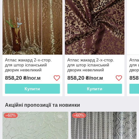
Атлас жакард 2-х-стор.
Атлас жакард 2-х-стор.
Атла
для штор іспанський
для штор іспанський
для 
дворик невеликий
дворик невеликий
двор
коричнево-золотистий,
бордовий темний, ш.280
черв
858,20
858,20
858
₴/пог.м
₴/пог.м
ш.280
Купити
Купити
Акційні пропозиції та новинки
–60%
–60%