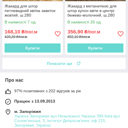
Жакард для штор
Жакард з метаниткою для
петлевидний квітка завиток
штор купон квіти в центрі
жовтий, ш.280
бежево-молочний, ш.280
В наявності 7 од.
В наявності 26 од.
168,10
356,90
₴/пог.м
₴/пог.м
420,20 ₴/пог.м
892,10 ₴/пог.м
Купити
Купити
Показати ще
Про нас
97% позитивних з 202 відгуків за рік
Працює з 13.09.2013
м. Запоріжжя
Україна Запоріжжя вул.Незалежної України 39б Київ вул.
Солом'янська, 3, інститут Дипросзв'язок, оф 215,
Запоріжжя, Україна