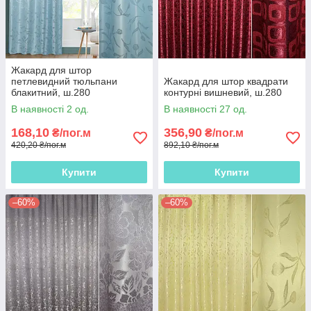
Жакард для штор
петлевидний тюльпани
Жакард для штор квадрати
блакитний, ш.280
контурні вишневий, ш.280
В наявності 2 од.
В наявності 27 од.
168,10
356,90
₴/пог.м
₴/пог.м
420,20 ₴/пог.м
892,10 ₴/пог.м
Купити
Купити
–60%
–60%