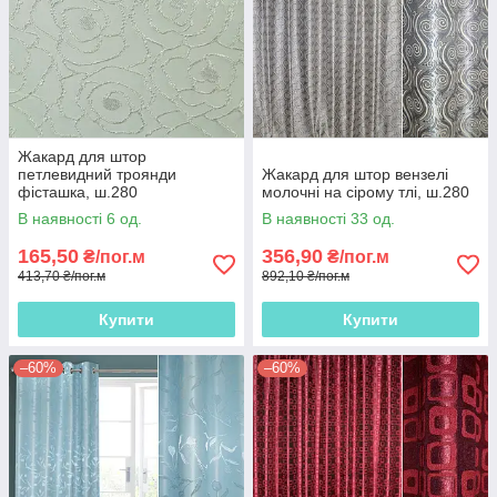
Жакард для штор
петлевидний троянди
Жакард для штор вензелі
фісташка, ш.280
молочні на сірому тлі, ш.280
В наявності 6 од.
В наявності 33 од.
165,50
356,90
₴/пог.м
₴/пог.м
413,70 ₴/пог.м
892,10 ₴/пог.м
Купити
Купити
–60%
–60%