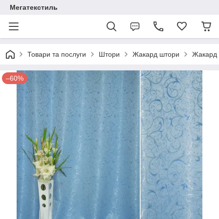
Мегатекстиль
Товари та послуги
Штори
Жакард штори
Жакард 
–60%