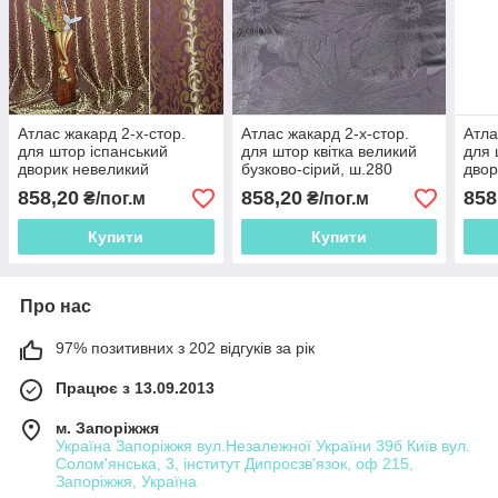
Атлас жакард 2-х-стор.
Атлас жакард 2-х-стор.
Атла
для штор іспанський
для штор квітка великий
для 
дворик невеликий
бузково-сірий, ш.280
двор
бузково-золотистий, ш.280
бузк
858,20
858,20
858
₴/пог.м
₴/пог.м
Купити
Купити
Про нас
97% позитивних з 202 відгуків за рік
Працює з 13.09.2013
м. Запоріжжя
Україна Запоріжжя вул.Незалежної України 39б Київ вул.
Солом'янська, 3, інститут Дипросзв'язок, оф 215,
Запоріжжя, Україна