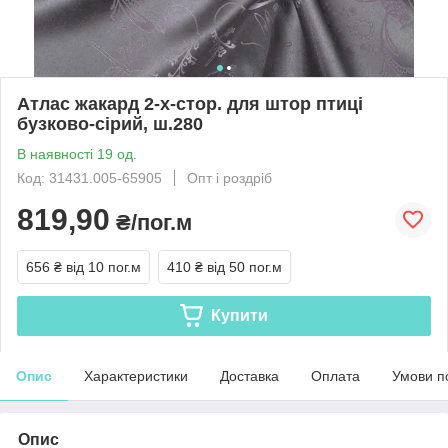
Атлас жакард 2-х-стор. для штор птиці
бузково-сірий, ш.280
В наявності 19 од.
Код: 31431.005-65905
Опт і роздріб
819,90
₴/пог.м
656 ₴
від 10 пог.м
410 ₴
від 50 пог.м
Купити
Опис
Характеристики
Доставка
Оплата
Умови п
Опис