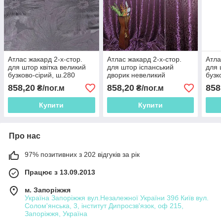
Атлас жакард 2-х-стор.
Атлас жакард 2-х-стор.
Атла
для штор квітка великий
для штор іспанський
для 
бузково-сірий, ш.280
дворик невеликий
бузк
бузково-бордовий, ш.280
858,20
858,20
858
₴/пог.м
₴/пог.м
Купити
Купити
Про нас
97% позитивних з 202 відгуків за рік
Працює з 13.09.2013
м. Запоріжжя
Україна Запоріжжя вул.Незалежної України 39б Київ вул.
Солом'янська, 3, інститут Дипросзв'язок, оф 215,
Запоріжжя, Україна