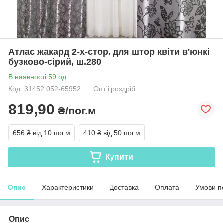
Атлас жакард 2-х-стор. для штор квіти в'юнкі
бузково-сірий, ш.280
В наявності 59 од.
Код: 31452.052-65952
Опт і роздріб
819,90
₴/пог.м
656 ₴
від 10 пог.м
410 ₴
від 50 пог.м
Купити
Опис
Характеристики
Доставка
Оплата
Умови п
Опис