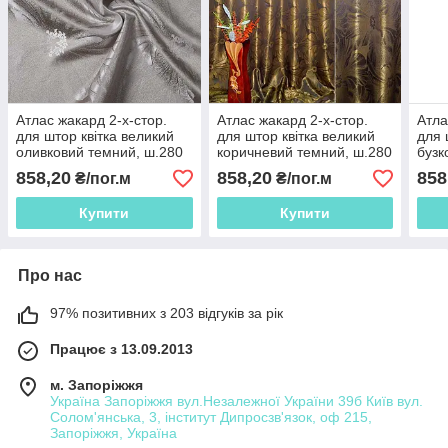
Атлас жакард 2-х-стор.
Атлас жакард 2-х-стор.
Атла
для штор квітка великий
для штор квітка великий
для 
оливковий темний, ш.280
коричневий темний, ш.280
бузк
858,20
858,20
858
₴/пог.м
₴/пог.м
Купити
Купити
Про нас
97% позитивних з 203 відгуків за рік
Працює з 13.09.2013
м. Запоріжжя
Україна Запоріжжя вул.Незалежної України 39б Київ вул.
Солом'янська, 3, інститут Дипросзв'язок, оф 215,
Запоріжжя, Україна