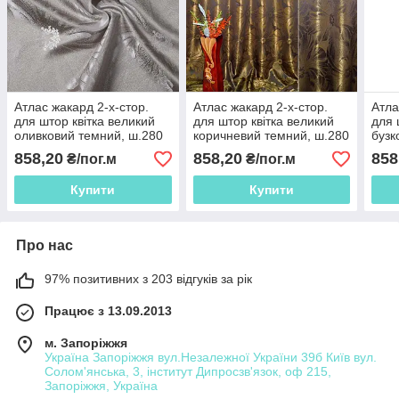
Атлас жакард 2-х-стор.
Атлас жакард 2-х-стор.
Атла
для штор квітка великий
для штор квітка великий
для 
оливковий темний, ш.280
коричневий темний, ш.280
бузк
858,20
858,20
858
₴/пог.м
₴/пог.м
Купити
Купити
Про нас
97% позитивних з 203 відгуків за рік
Працює з 13.09.2013
м. Запоріжжя
Україна Запоріжжя вул.Незалежної України 39б Київ вул.
Солом'янська, 3, інститут Дипросзв'язок, оф 215,
Запоріжжя, Україна