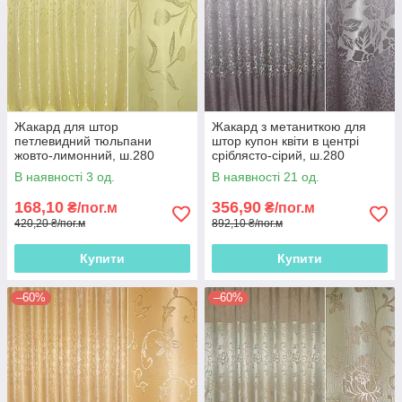
Жакард для штор
Жакард з метаниткою для
петлевидний тюльпани
штор купон квіти в центрі
жовто-лимонний, ш.280
сріблясто-сірий, ш.280
В наявності 3 од.
В наявності 21 од.
168,10
356,90
₴/пог.м
₴/пог.м
420,20 ₴/пог.м
892,10 ₴/пог.м
Купити
Купити
–60%
–60%