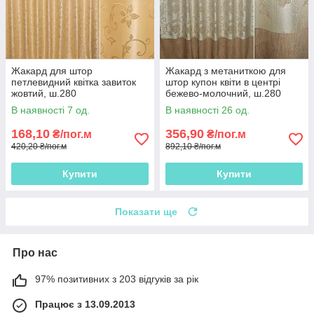
Жакард для штор
Жакард з метаниткою для
петлевидний квітка завиток
штор купон квіти в центрі
жовтий, ш.280
бежево-молочний, ш.280
В наявності 7 од.
В наявності 26 од.
168,10
356,90
₴/пог.м
₴/пог.м
420,20 ₴/пог.м
892,10 ₴/пог.м
Купити
Купити
Показати ще
Про нас
97% позитивних з 203 відгуків за рік
Працює з 13.09.2013