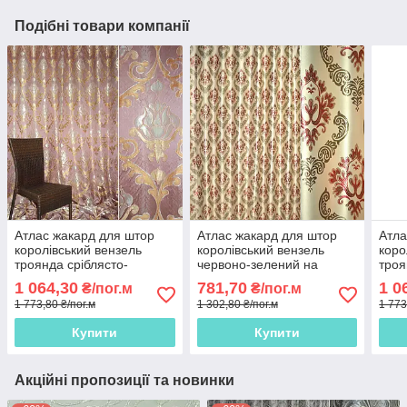
Подібні товари компанії
Атлас жакард для штор
Атлас жакард для штор
Атла
королівський вензель
королівський вензель
коро
троянда сріблясто-
червоно-зелений на
троя
золотистий на фрезовому
пісочно-золотистому тлі,
олив
1 064,30
781,70
1 0
₴/пог.м
₴/пог.м
тлі, ш.280
ш.280
темн
1 773,80 ₴/пог.м
1 302,80 ₴/пог.м
1 773
Купити
Купити
Акційні пропозиції та новинки