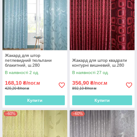
Жакард для штор
петлевидний тюльпани
Жакард для штор квадрати
блакитний, ш.280
контурні вишневий, ш.280
В наявності 2 од.
В наявності 27 од.
168,10
356,90
₴/пог.м
₴/пог.м
420,20 ₴/пог.м
892,10 ₴/пог.м
Купити
Купити
–60%
–60%