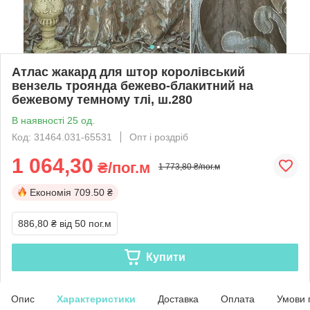
Атлас жакард для штор королівський
вензель троянда бежево-блакитний на
бежевому темному тлі, ш.280
В наявності 25 од.
Код: 31464.031-65531
Опт і роздріб
1 064,30
₴/пог.м
1 773,80 ₴/пог.м
Економія
709.50 ₴
886,80 ₴
від 50 пог.м
Купити
Опис
Характеристики
Доставка
Оплата
Умови 