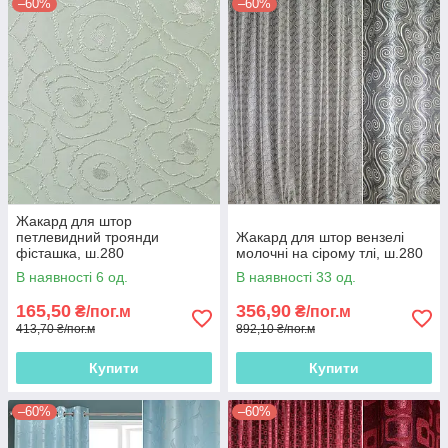
–60%
–60%
Жакард для штор
петлевидний троянди
Жакард для штор вензелі
фісташка, ш.280
молочні на сірому тлі, ш.280
В наявності 6 од.
В наявності 33 од.
165,50
356,90
₴/пог.м
₴/пог.м
413,70 ₴/пог.м
892,10 ₴/пог.м
Купити
Купити
–60%
–60%