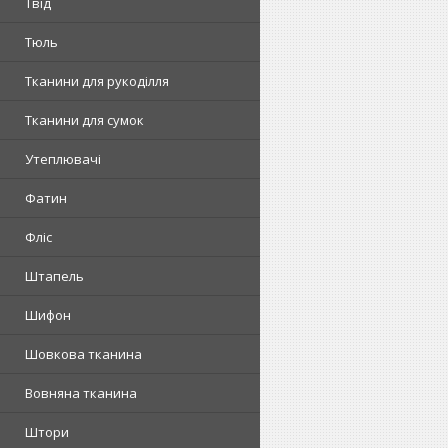
Твід
Тюль
Тканини для рукоділля
Тканини для сумок
Утеплювачі
Фатин
Фліс
Штапель
Шифон
Шовкова тканина
Вовняна тканина
Штори