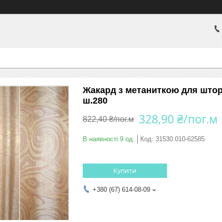
Жакард з метаниткою для што
ш.280
328,90 ₴/пог.м
822,40 ₴/пог.м
В наявності 9 од.
Код:
31530.010-62585
Купити
+380 (67) 614-08-09