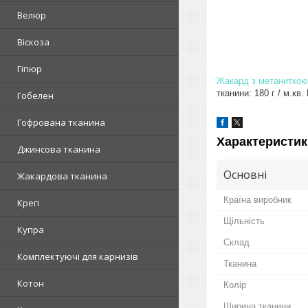
Велюр
Віскоза
Гіпюр
Жакард з метаниткою
тканини: 180 г / м.кв
Гобелен
Гофрована тканина
Характеристик
Джинсова тканина
Основні
Жакардова тканина
Країна виробник
Креп
Щільність
Купра
Склад
Комплектуючі для карнизів
Тканина
Котон
Колір
Ширина тканини