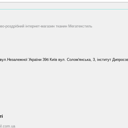
ово-роздрібний інтернет-магазин тканин Мегатекстиль
вул.Незалежної України 39б Київ вул. Солом'янська, 3, інститут Дипросзв
il.com.ua