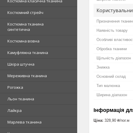
Костюмна класична тканина
Користувальни
Костюмний стрейч
Призначення тканин
Костюмна тканина
синтетична
Наявність товару
Особливі властивос
Костюмна вовна
Обробка тканини
Камуфляжна тканина
Щільність діапазон
Шкіра штучна
Знижка
Мереживна тканина
Основний склад
Тип малюнка
Рогожка
Ширина діапазон
Льон тканина
Інформація дл
Лайкра
Ціна:
328,90 ₴/пог.м
Марлева тканина