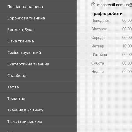
megatextil.com.ua
Постільна тканина
Графік роботи
Сорочкова тканина
Понеділок
00:00
Рогожка, Букле
Вівторок
00:00
Середа
00:00
Сітка тканина
Четвер
10:00
Силікон рулонний
Пʼятниця
00:00
Субота
00:00
Скатертинна тканина
Неділя
00:00
Спанбонд
Тафта
Трикотаж
Тканина в клітинку
Тюль із вишивкою