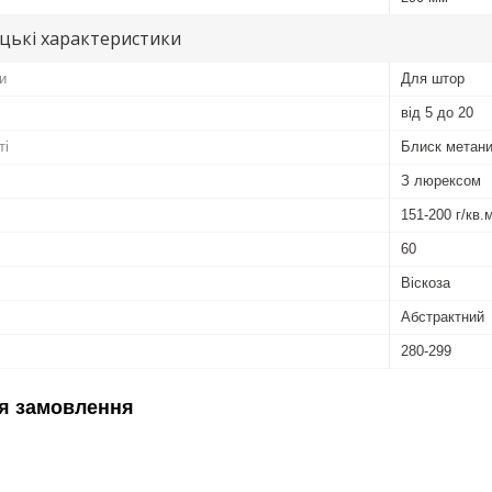
цькі характеристики
и
Для штор
від 5 до 20
ті
Блиск метан
З люрексом
151-200 г/кв.
60
Віскоза
Абстрактний
280-299
я замовлення