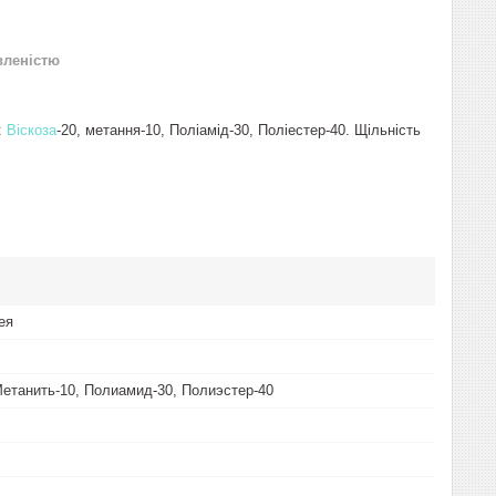
вленістю
:
Віскоза
-20, метання-10, Поліамід-30, Поліестер-40. Щільність
ея
Метанить-10, Полиамид-30, Полиэстер-40