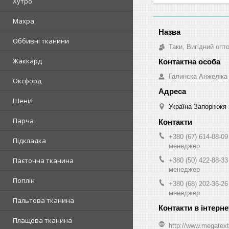
Хутро
Махра
Оббивні тканини
Таки, Вигідний опт
Жаккард
Галинска Анжеліка
Оксфорд
Шеніл
Україна Запоріжжя 
Парча
+380 (67) 614-08-09
Підкладка
менеджер
Паєточна тканина
+380 (50) 422-88-33
менеджер
Поплін
+380 (68) 202-36-26
менеджер
Пальтова тканина
Плащова тканина
http://www.megatext