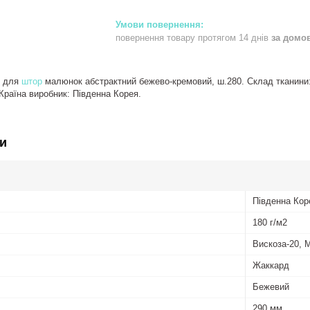
повернення товару протягом 14 днів
за домо
для
штор
малюнок абстрактний бежево-кремовий, ш.280. Склад тканини
. Країна виробник: Південна Корея.
и
Південна Кор
180 г/м2
Вискоза-20, 
Жаккард
Бежевий
290 мм