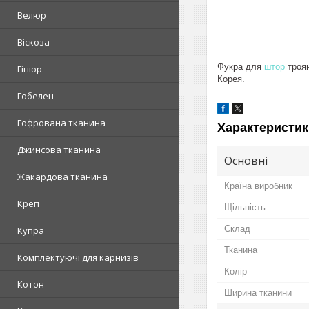
Велюр
Віскоза
Фукра для
штор
троян
Гіпюр
Корея.
Гобелен
Гофрована тканина
Характеристик
Джинсова тканина
Основні
Жакардова тканина
Країна виробник
Креп
Щільність
Склад
Купра
Тканина
Комплектуючі для карнизів
Колір
Котон
Ширина тканини