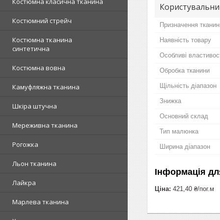
Костюмна класична тканина
Користувальни
Костюмний стрейч
Призначення тканин
Костюмна тканина
Наявність товару
синтетична
Особливі властивос
Костюмна вовна
Обробка тканини
Щільність діапазон
Камуфляжна тканина
Знижка
Шкіра штучна
Основний склад
Мереживна тканина
Тип малюнка
Рогожка
Ширина діапазон
Льон тканина
Інформація дл
Лайкра
Ціна:
421,40 ₴/пог.м
Марлева тканина