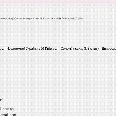
ово-роздрібний інтернет-магазин тканин Мегатекстиль
вул.Незалежної України 39б Київ вул. Солом'янська, 3, інститут Дипросзв
il.com.ua
@gmail.com