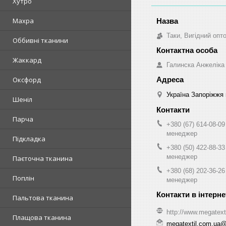
Хутро
Махра
Таки, Вигідний опт
Оббивні тканини
Жаккард
Галинска Анжеліка
Оксфорд
Україна Запоріжжя 
Шеніл
Парча
+380 (67) 614-08-09
менеджер
Підкладка
+380 (50) 422-88-33
менеджер
Паєточна тканина
+380 (68) 202-36-26
Поплін
менеджер
Пальтова тканина
http://www.megatext
Плащова тканина
megatextil.com.ua