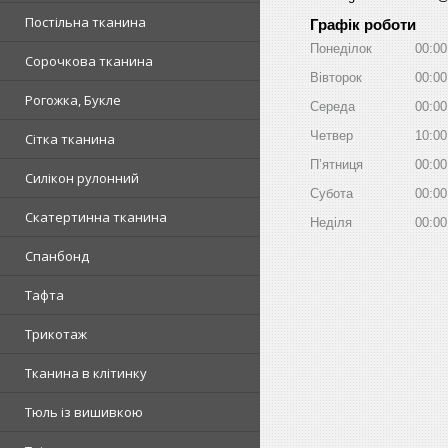
Постільна тканина
Графік роботи
Понеділок
00:00
Сорочкова тканина
Вівторок
00:00
Рогожка, Букле
Середа
00:00
Четвер
10:00
Сітка тканина
Пʼятниця
00:00
Силікон рулонний
Субота
00:00
Скатертинна тканина
Неділя
00:00
Спанбонд
Тафта
Трикотаж
Тканина в клітинку
Тюль із вишивкою