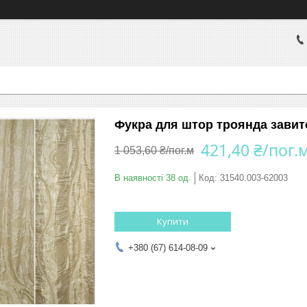
Фукра для штор троянда завито
421,40 ₴/пог.
1 053,60 ₴/пог.м
В наявності 38 од.
Код:
31540.003-62003
Купити
+380 (67) 614-08-09