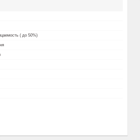
цаемость ( до 50%)
ня
м