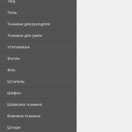
Твід
Тюль
Тканини для рукоділля
Тканини для сумок
Утеплювачі
Фатин
Фліс
Штапель
Шифон
Шовкова тканина
Вовняна тканина
Штори