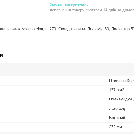
повернення товару протягом 14 днів
за домо
да завиток бежево-сіра, ш.270. Склад тканини: Поліамід-50, Поліестер-50.
и
Південна Кор
177 г/м2
Полиамид-50,
Жаккард
Бежевий
272 мм