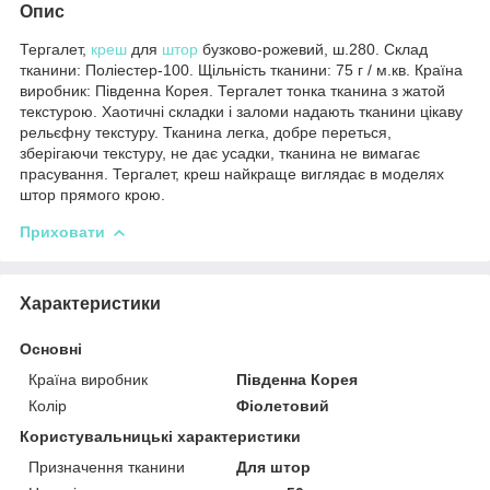
Опис
Тергалет,
креш
для
штор
бузково-рожевий, ш.280. Склад
тканини: Поліестер-100. Щільність тканини: 75 г / м.кв. Країна
виробник: Південна Корея. Тергалет тонка тканина з жатой
текстурою. Хаотичні складки і заломи надають тканини цікаву
рельєфну текстуру. Тканина легка, добре переться,
зберігаючи текстуру, не дає усадки, тканина не вимагає
прасування. Тергалет, креш найкраще виглядає в моделях
штор прямого крою.
Приховати
Характеристики
Основні
Країна виробник
Південна Корея
Колір
Фіолетовий
Користувальницькі характеристики
Призначення тканини
Для штор