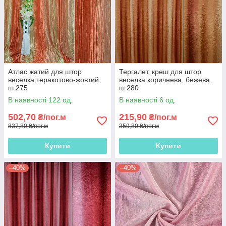
Атлас жатий для штор
Тергалет, креш для штор
веселка теракотово-жовтий,
веселка коричнева, бежева,
ш.275
ш.280
В наявності 122 од.
В наявності 6 од.
502,70
215,90
₴/пог.м
₴/пог.м
837,80 ₴/пог.м
359,80 ₴/пог.м
Купити
Купити
–40%
–40%