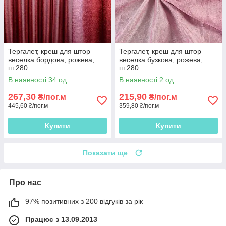
Тергалет, креш для штор
Тергалет, креш для штор
веселка бордова, рожева,
веселка бузкова, рожева,
ш.280
ш.280
В наявності 34 од.
В наявності 2 од.
267,30
215,90
₴/пог.м
₴/пог.м
445,60 ₴/пог.м
359,80 ₴/пог.м
Купити
Купити
Показати ще
Про нас
97% позитивних з 200 відгуків за рік
Працює з 13.09.2013