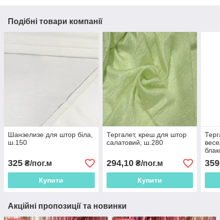
Подібні товари компанії
Шанзелизе для штор біла,
Тергалет, креш для штор
Терг
ш.150
салатовий, ш.280
весе
блак
325
294,10
359
₴/пог.м
₴/пог.м
Купити
Купити
Акційні пропозиції та новинки