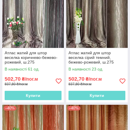
Атлас жатий для штор
Атлас жатий для штор
веселка коричнево-бежево-
веселка сірий темний,
рожевий, ш.275
бежево-рожевий, ш.275
В наявності 61 од.
В наявності 23 од.
502,70
502,70
₴/пог.м
₴/пог.м
837,80 ₴/пог.м
837,80 ₴/пог.м
Купити
Купити
–40%
–40%