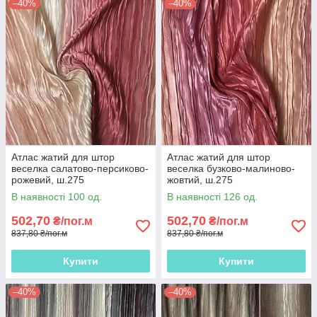
–40%
–40%
Атлас жатий для штор
Атлас жатий для штор
веселка салатово-персиково-
веселка бузково-малиново-
рожевий, ш.275
жовтий, ш.275
В наявності 100 од.
В наявності 126 од.
502,70
502,70
₴/пог.м
₴/пог.м
837,80 ₴/пог.м
837,80 ₴/пог.м
Купити
Купити
–40%
–40%