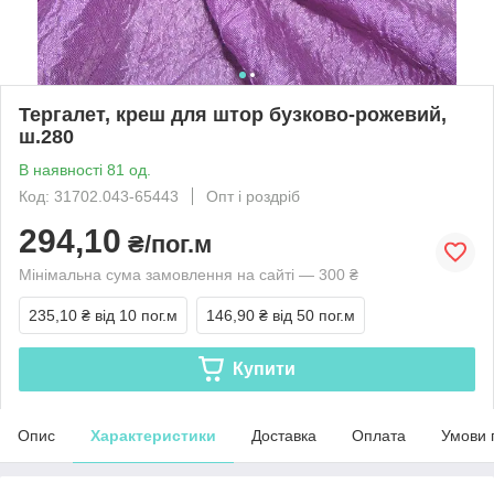
Тергалет, креш для штор бузково-рожевий,
ш.280
В наявності 81 од.
Код: 31702.043-65443
Опт і роздріб
294,10
₴/пог.м
Мінімальна сума замовлення на сайті — 300 ₴
235,10 ₴
від 10 пог.м
146,90 ₴
від 50 пог.м
Купити
Опис
Характеристики
Доставка
Оплата
Умови 