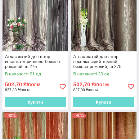
Атлас жатий для штор
Атлас жатий для штор
веселка коричнево-бежево-
веселка сірий темний,
рожевий, ш.275
бежево-рожевий, ш.275
В наявності 61 од.
В наявності 23 од.
502,70
502,70
₴/пог.м
₴/пог.м
837,80 ₴/пог.м
837,80 ₴/пог.м
Купити
Купити
–40%
–40%