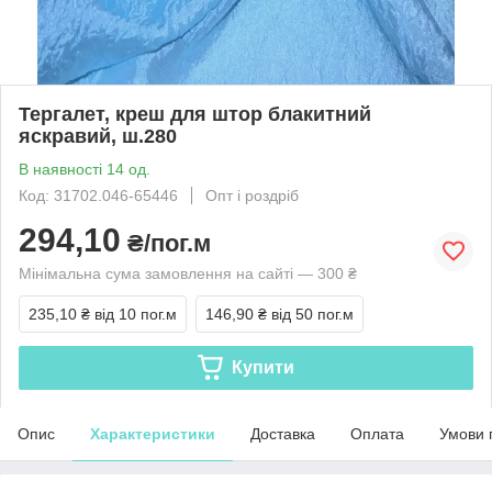
Тергалет, креш для штор блакитний
яскравий, ш.280
В наявності 14 од.
Код: 31702.046-65446
Опт і роздріб
294,10
₴/пог.м
Мінімальна сума замовлення на сайті — 300 ₴
235,10 ₴
від 10 пог.м
146,90 ₴
від 50 пог.м
Купити
Опис
Характеристики
Доставка
Оплата
Умови 