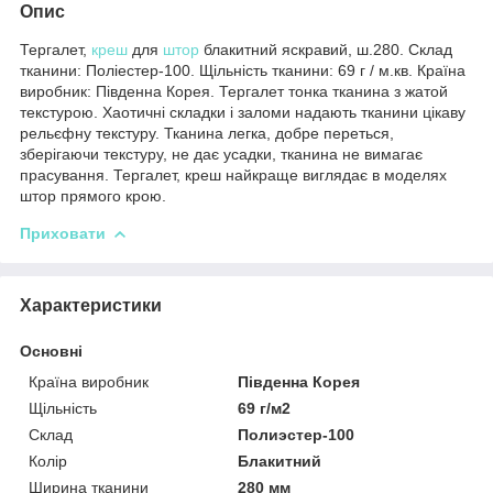
Опис
Тергалет,
креш
для
штор
блакитний яскравий, ш.280. Склад
тканини: Поліестер-100. Щільність тканини: 69 г / м.кв. Країна
виробник: Південна Корея. Тергалет тонка тканина з жатой
текстурою. Хаотичні складки і заломи надають тканини цікаву
рельєфну текстуру. Тканина легка, добре переться,
зберігаючи текстуру, не дає усадки, тканина не вимагає
прасування. Тергалет, креш найкраще виглядає в моделях
штор прямого крою.
Приховати
Характеристики
Основні
Країна виробник
Південна Корея
Щільність
69 г/м2
Склад
Полиэстер-100
Колір
Блакитний
Ширина тканини
280 мм