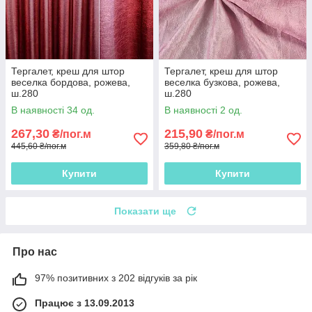
Тергалет, креш для штор
Тергалет, креш для штор
веселка бордова, рожева,
веселка бузкова, рожева,
ш.280
ш.280
В наявності 34 од.
В наявності 2 од.
267,30
215,90
₴/пог.м
₴/пог.м
445,60 ₴/пог.м
359,80 ₴/пог.м
Купити
Купити
Показати ще
Про нас
97% позитивних з 202 відгуків за рік
Працює з 13.09.2013