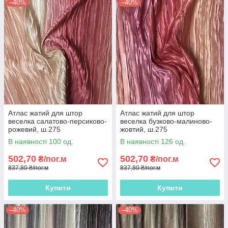
–40%
–40%
Атлас жатий для штор
Атлас жатий для штор
веселка салатово-персиково-
веселка бузково-малиново-
рожевий, ш.275
жовтий, ш.275
В наявності 100 од.
В наявності 126 од.
502,70
502,70
₴/пог.м
₴/пог.м
837,80 ₴/пог.м
837,80 ₴/пог.м
Купити
Купити
–40%
–40%