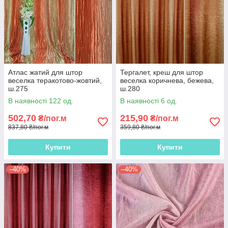
Атлас жатий для штор
Тергалет, креш для штор
веселка теракотово-жовтий,
веселка коричнева, бежева,
ш.275
ш.280
В наявності 122 од.
В наявності 6 од.
502,70
215,90
₴/пог.м
₴/пог.м
837,80 ₴/пог.м
359,80 ₴/пог.м
Купити
Купити
–40%
–40%