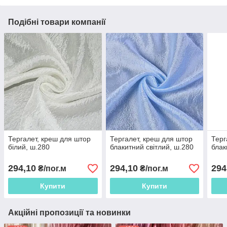
Подібні товари компанії
Тергалет, креш для штор
Тергалет, креш для штор
Терг
білий, ш.280
блакитний світлий, ш.280
блак
294,10
294,10
294
₴/пог.м
₴/пог.м
Купити
Купити
Акційні пропозиції та новинки