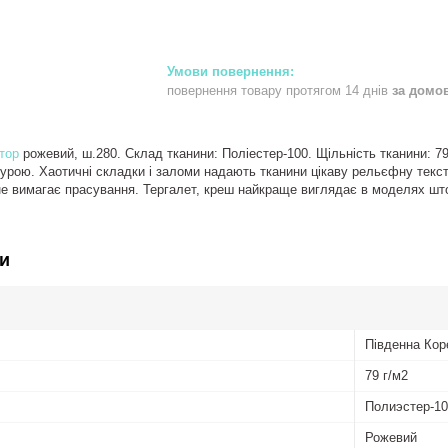
повернення товару протягом 14 днів
за домо
тор
рожевий, ш.280. Склад тканини: Поліестер-100. Щільність тканини: 79 
турою. Хаотичні складки і заломи надають тканини цікаву рельєфну тексту
не вимагає прасування. Тергалет, креш найкраще виглядає в моделях шт
и
Південна Кор
79 г/м2
Полиэстер-1
Рожевий