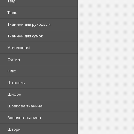
Твід
Тюль
Тканини для рукоділля
Тканини для сумок
Утеплювачі
Фатин
Фліс
Штапель
Шифон
Шовкова тканина
Вовняна тканина
Штори