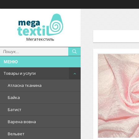
Мегатекстиль
Товары и услуги
Атласна тканина
Байка
Батист
Варена вовна
Вельвет