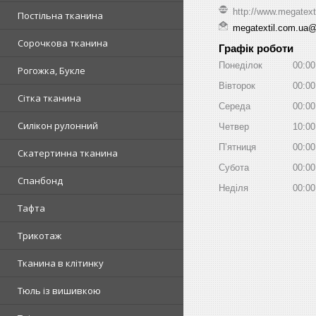
http://www.megatext
Постільна тканина
megatextil.com.ua
Сорочкова тканина
Графік роботи
Понеділок
00:00
Рогожка, Букле
Вівторок
00:00
Сітка тканина
Середа
00:00
Силікон рулонний
Четвер
10:00
Пʼятниця
00:00
Скатертинна тканина
Субота
00:00
Спанбонд
Неділя
00:00
Тафта
Трикотаж
Тканина в клітинку
Тюль із вишивкою