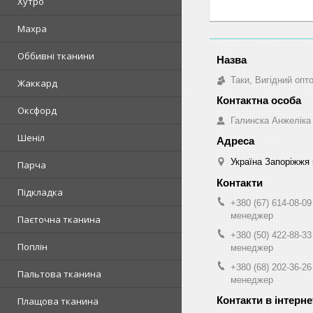
Хутро
Махра
Оббивні тканини
Таки, Вигідний опт
Жаккард
Оксфорд
Галинска Анжеліка
Шеніл
Україна Запоріжжя 
Парча
Підкладка
+380 (67) 614-08-09
менеджер
Паєточна тканина
+380 (50) 422-88-33
Поплін
менеджер
+380 (68) 202-36-26
Пальтова тканина
менеджер
Плащова тканина