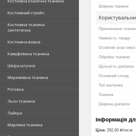
Костюмна класична тканина
Ширина тканини
Костюмний стрейч
Користувальни
Костюмна тканина
Призначення тканин
синтетична
Наявність товару
Костюмна вовна
Особливі властивос
Камуфляжна тканина
Обробка тканини
Шкіра штучна
Щільність діапазон
Основний склад
Мереживна тканина
Тип малюнка
Рогожка
Тканина
Льон тканина
Ширина діапазон
Лайкра
Інформація дл
Марлева тканина
Ціна:
292,60 ₴/пог.м