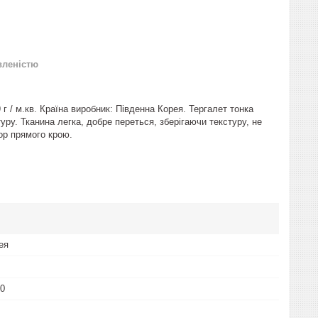
вленістю
г / м.кв. Країна виробник: Південна Корея. Тергалет тонка
ру. Тканина легка, добре переться, зберігаючи текстуру, не
ор прямого крою.
ея
00