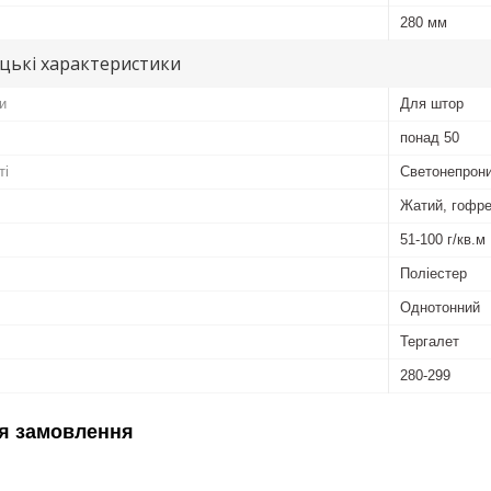
280 мм
цькі характеристики
и
Для штор
понад 50
ті
Светонепрони
Жатий, гофр
51-100 г/кв.м
Поліестер
Однотонний
Тергалет
280-299
я замовлення