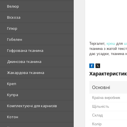
Велюр
Віскоза
Гіпюр
Гобелен
Тергалет,
креш
для
ш
тканина з жатой текс
Гофрована тканина
дає усадки, тканина 
Джинсова тканина
Жакардова тканина
Характеристик
Креп
Основні
Купра
Країна виробник
Комплектуючі для карнизів
Щільність
Склад
Котон
Колір