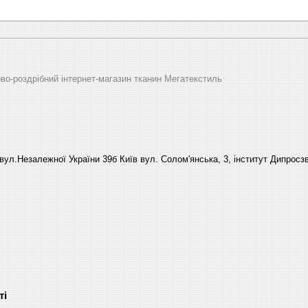
ово-роздрібний інтернет-магазин тканин Мегатекстиль
вул.Незалежної України 39б Київ вул. Солом'янська, 3, інститут Дипросзв