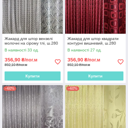
Жакард для штор вензелі
Жакард для штор квадрати
молочні на сірому тлі, ш.280
контурні вишневий, ш.280
В наявності 33 од.
В наявності 27 од.
356,90
356,90
₴/пог.м
₴/пог.м
892,10 ₴/пог.м
892,10 ₴/пог.м
Купити
Купити
–60%
–60%