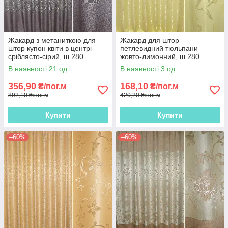
Жакард з метаниткою для
Жакард для штор
штор купон квіти в центрі
петлевидний тюльпани
сріблясто-сірий, ш.280
жовто-лимонний, ш.280
В наявності 21 од.
В наявності 3 од.
356,90
168,10
₴/пог.м
₴/пог.м
892,10 ₴/пог.м
420,20 ₴/пог.м
Купити
Купити
–60%
–60%