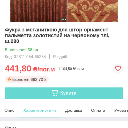
Фукра з метаниткою для штор орнамент
пальметта золотистий на червоному тлі,
ш.280
В наявності 58 од.
Код: 32311.054-65254
Роздріб
441,80
₴/пог.м
1 104,50 ₴/пог.м
Економія
662.70 ₴
Купити
Опис
Характеристики
Доставка
Оплата
Умови 