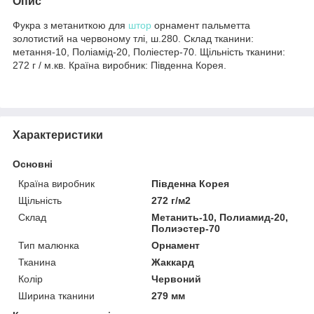
Опис
Фукра з метаниткою для
штор
орнамент пальметта
золотистий на червоному тлі, ш.280. Склад тканини:
метання-10, Поліамід-20, Поліестер-70. Щільність тканини:
272 г / м.кв. Країна виробник: Південна Корея.
Характеристики
Основні
Країна виробник
Південна Корея
Щільність
272 г/м2
Склад
Метанить-10, Полиамид-20,
Полиэстер-70
Тип малюнка
Орнамент
Тканина
Жаккард
Колір
Червоний
Ширина тканини
279 мм