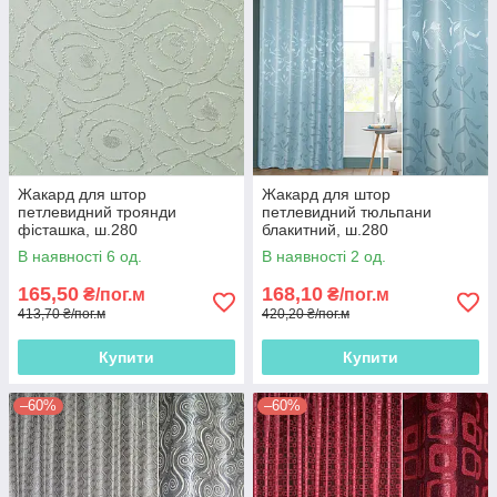
Жакард для штор
Жакард для штор
петлевидний троянди
петлевидний тюльпани
фісташка, ш.280
блакитний, ш.280
В наявності 6 од.
В наявності 2 од.
165,50
168,10
₴/пог.м
₴/пог.м
413,70 ₴/пог.м
420,20 ₴/пог.м
Купити
Купити
–60%
–60%