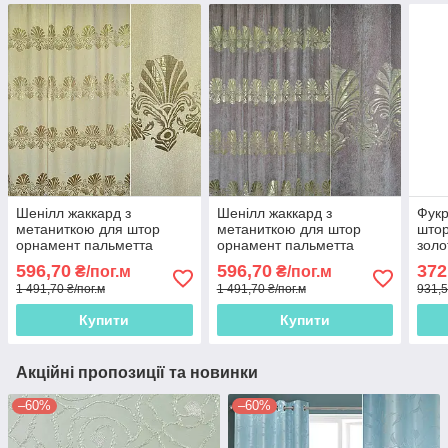
Шенілл жаккард з
Шенілл жаккард з
Фукр
метаниткою для штор
метаниткою для штор
штор
орнамент пальметта
орнамент пальметта
золо
золотистий на бежевому
золотистий на піщаному
тлі,
596,70
596,70
372
₴/пог.м
₴/пог.м
тлі, ш.275
тлі, ш.275
1 491,70 ₴/пог.м
1 491,70 ₴/пог.м
931,5
Купити
Купити
Акційні пропозиції та новинки
–60%
–60%