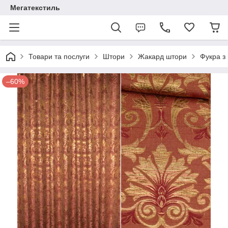
Мегатекстиль
Товари та послуги
Штори
Жакард штори
Фукра з
–60%