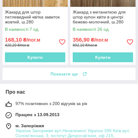
Жакард для штор
Жакард з метаниткою для
петлевидний квітка завиток
штор купон квіти в центрі
жовтий, ш.280
бежево-молочний, ш.280
В наявності 7 од.
В наявності 26 од.
168,10
356,90
₴/пог.м
₴/пог.м
420,20 ₴/пог.м
892,10 ₴/пог.м
Купити
Купити
Показати ще
Про нас
97% позитивних з 200 відгуків за рік
Працює з 13.09.2013
м. Запоріжжя
Україна Запоріжжя вул.Незалежної України 39б Київ вул.
Солом'янська, 3, інститут Дипросзв'язок, оф 215,