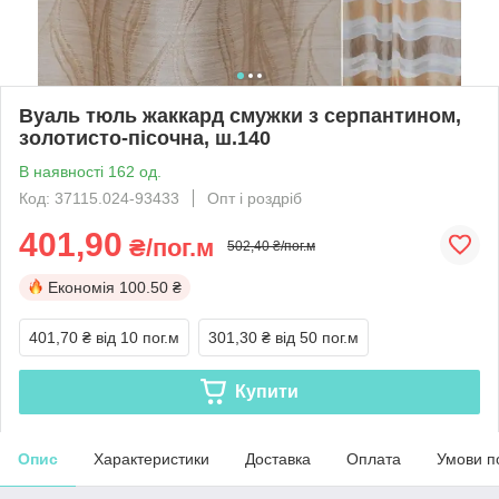
Вуаль тюль жаккард смужки з серпантином,
золотисто-пісочна, ш.140
В наявності 162 од.
Код: 37115.024-93433
Опт і роздріб
401,90
₴/пог.м
502,40 ₴/пог.м
Економія
100.50 ₴
401,70 ₴
від 10 пог.м
301,30 ₴
від 50 пог.м
Купити
Опис
Характеристики
Доставка
Оплата
Умови п