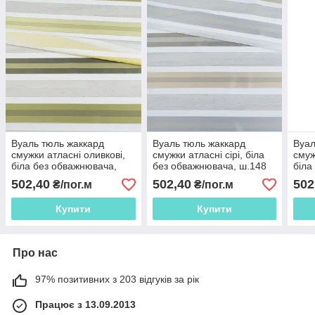
Вуаль тюль жаккард
Вуаль тюль жаккард
Вуал
смужки атласні оливкові,
смужки атласні сірі, біла
смуж
біла без обважнювача,
без обважнювача, ш.148
біла
ш.148
ш.1
502,40
502,40
502
₴/пог.м
₴/пог.м
Купити
Купити
Про нас
97% позитивних з 203 відгуків за рік
Працює з 13.09.2013