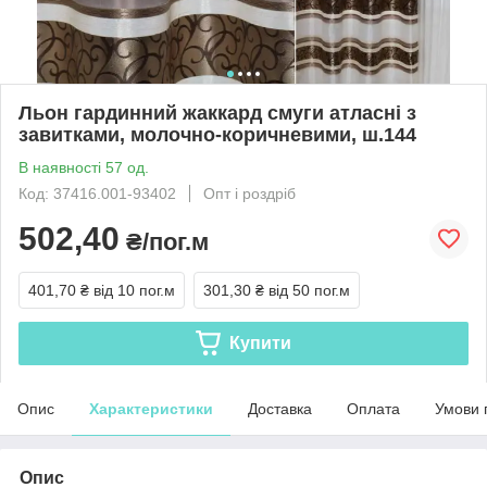
Льон гардинний жаккард смуги атласні з
завитками, молочно-коричневими, ш.144
В наявності 57 од.
Код: 37416.001-93402
Опт і роздріб
502,40
₴/пог.м
401,70 ₴
від 10 пог.м
301,30 ₴
від 50 пог.м
Купити
Опис
Характеристики
Доставка
Оплата
Умови 
Опис