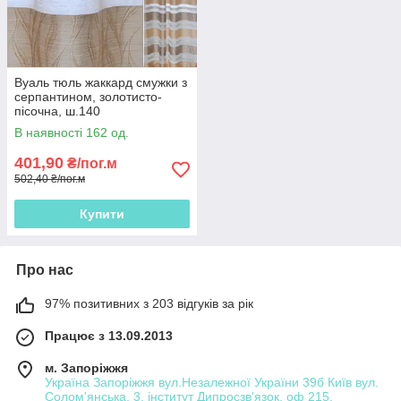
Вуаль тюль жаккард смужки з
серпантином, золотисто-
пісочна, ш.140
В наявності 162 од.
401,90
₴/пог.м
502,40 ₴/пог.м
Купити
Про нас
97% позитивних з 203 відгуків за рік
Працює з 13.09.2013
м. Запоріжжя
Україна Запоріжжя вул.Незалежної України 39б Київ вул.
Солом'янська, 3, інститут Дипросзв'язок, оф 215,