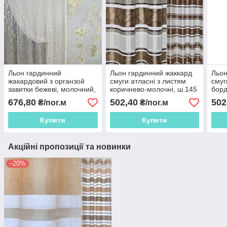
Льон гардинний
Льон гардинний жаккард
Льон
жакардовий з органзой
смуги атласні з листям
смуг
завитки бежеві, молочний,
коричнево-молочні, ш.145
борд
ш.280
676,80
502,40
502
₴/пог.м
₴/пог.м
Купити
Купити
Акційні пропозиції та новинки
–20%