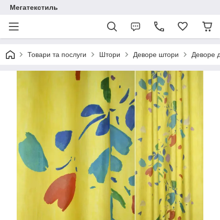
Мегатекстиль
Товари та послуги
Штори
Деворе штори
Деворе д