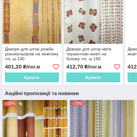
Деворе для штор ромби
Деворе для штор квіти
Дево
різнокольорові на жовтому
теракотово-жовті на
жовт
тлі, ш.140
білому тлі, ш.150
401,20
412,70
412
₴/пог.м
₴/пог.м
Купити
Купити
Акційні пропозиції та новинки
–30%
–30%