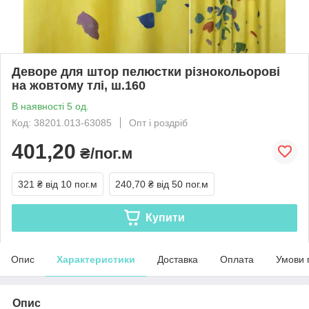
Деворе для штор пелюстки різнокольорові
на жовтому тлі, ш.160
В наявності 5 од.
Код: 38201.013-63085
Опт і роздріб
401,20
₴/пог.м
321 ₴
від 10 пог.м
240,70 ₴
від 50 пог.м
Купити
Опис
Характеристики
Доставка
Оплата
Умови 
Опис