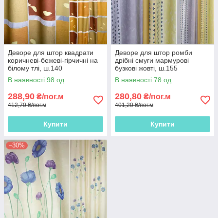
Деворе для штор квадрати
Деворе для штор ромби
коричневі-бежеві-гірчичні на
дрібні смуги мармурові
білому тлі, ш.140
бузкові жовті, ш.155
В наявності 98 од.
В наявності 78 од.
288,90
280,80
₴/пог.м
₴/пог.м
412,70 ₴/пог.м
401,20 ₴/пог.м
Купити
Купити
–30%