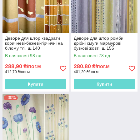
Деворе для штор квадрати
Деворе для штор ромби
коричневі-бежеві-гірчичні на
дрібні смуги мармурові
білому тлі, ш.140
бузкові жовті, ш.155
В наявності 98 од.
В наявності 78 од.
288,90
280,80
₴/пог.м
₴/пог.м
412,70 ₴/пог.м
401,20 ₴/пог.м
Купити
Купити
–30%