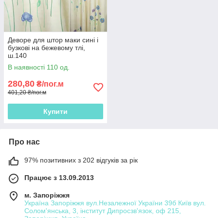
Деворе для штор маки сині і
бузкові на бежевому тлі,
ш.140
В наявності 110 од.
280,80
₴/пог.м
401,20 ₴/пог.м
Купити
Про нас
97% позитивних з 202 відгуків за рік
Працює з 13.09.2013
м. Запоріжжя
Україна Запоріжжя вул.Незалежної України 39б Київ вул.
Солом'янська, 3, інститут Дипросзв'язок, оф 215,