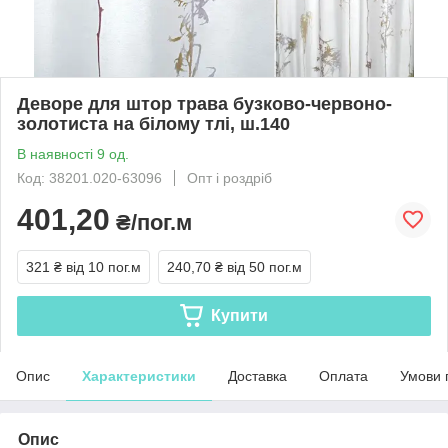
Деворе для штор трава бузково-червоно-
золотиста на білому тлі, ш.140
В наявності 9 од.
Код: 38201.020-63096
Опт і роздріб
401,20
₴/пог.м
321 ₴
від 10 пог.м
240,70 ₴
від 50 пог.м
Купити
Опис
Характеристики
Доставка
Оплата
Умови 
Опис