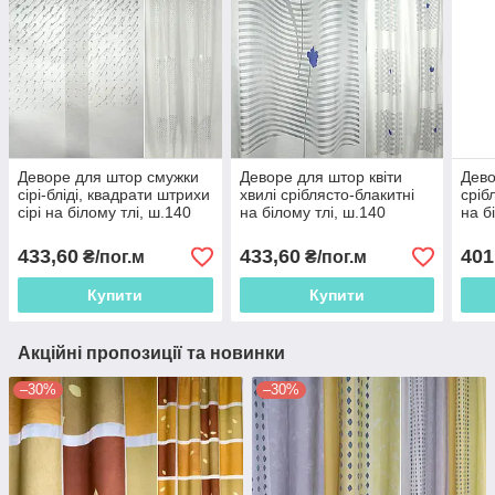
Деворе для штор смужки
Деворе для штор квіти
Дево
сірі-бліді, квадрати штрихи
хвилі сріблясто-блакитні
сріб
сірі на білому тлі, ш.140
на білому тлі, ш.140
на б
433,60
433,60
401
₴/пог.м
₴/пог.м
Купити
Купити
Акційні пропозиції та новинки
–30%
–30%