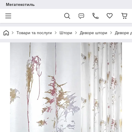
Мегатекстиль
Товари та послуги
Штори
Деворе штори
Деворе д