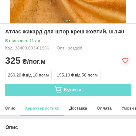
Атлас жакард для штор креш жовтий, ш.140
В наявності 11 од.
Код: 38400.003-61966
Опт і роздріб
325
₴/пог.м
260,20 ₴
від 10 пог.м
195,10 ₴
від 50 пог.м
Купити
Опис
Характеристики
Доставка
Оплата
Умови 
Опис