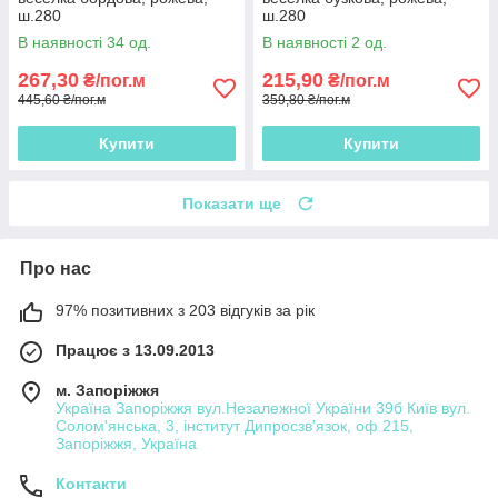
ш.280
ш.280
В наявності 34 од.
В наявності 2 од.
267,30
215,90
₴/пог.м
₴/пог.м
445,60 ₴/пог.м
359,80 ₴/пог.м
Купити
Купити
Показати ще
Про нас
97% позитивних з 203 відгуків за рік
Працює з 13.09.2013
м. Запоріжжя
Україна Запоріжжя вул.Незалежної України 39б Київ вул.
Солом'янська, 3, інститут Дипросзв'язок, оф 215,
Запоріжжя, Україна
Контакти