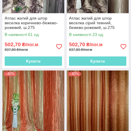
Атлас жатий для штор
Атлас жатий для штор
веселка коричнево-бежево-
веселка сірий темний,
рожевий, ш.275
бежево-рожевий, ш.275
В наявності 61 од.
В наявності 23 од.
502,70
502,70
₴/пог.м
₴/пог.м
837,80 ₴/пог.м
837,80 ₴/пог.м
Купити
Купити
–40%
–40%