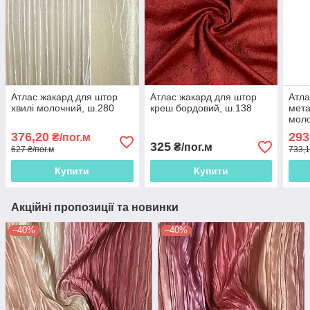
Атлас жакард для штор
Атлас жакард для штор
Атла
хвилі молочний, ш.280
креш бордовий, ш.138
мета
моло
376,20
293
₴/пог.м
325
₴/пог.м
627 ₴/пог.м
733,1
Купити
Купити
Акційні пропозиції та новинки
–40%
–40%