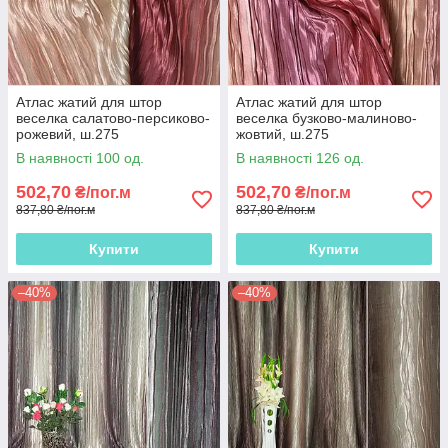
Атлас жатий для штор
Атлас жатий для штор
веселка салатово-персиково-
веселка бузково-малиново-
рожевий, ш.275
жовтий, ш.275
В наявності 100 од.
В наявності 126 од.
502,70
502,70
₴/пог.м
₴/пог.м
837,80 ₴/пог.м
837,80 ₴/пог.м
Купити
Купити
–40%
–40%