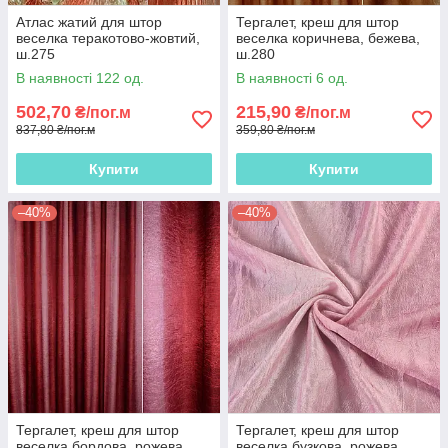
Атлас жатий для штор
Тергалет, креш для штор
веселка теракотово-жовтий,
веселка коричнева, бежева,
ш.275
ш.280
В наявності 122 од.
В наявності 6 од.
502,70
215,90
₴/пог.м
₴/пог.м
837,80 ₴/пог.м
359,80 ₴/пог.м
Купити
Купити
–40%
–40%
Тергалет, креш для штор
Тергалет, креш для штор
веселка бордова, рожева,
веселка бузкова, рожева,