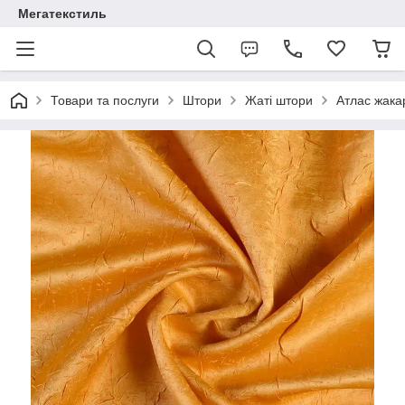
Мегатекстиль
Товари та послуги
Штори
Жаті штори
Атлас жака