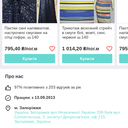
Паєтки сині напівматові,
Трикотаж віскозний стрейч
Паєт
настрочені смугами на
в смуги білі, жовті, сині,
напі
сітці гофре, ш.140
червоні ш.140
смуг
ш.1
795,40
1 014,20
795
₴/пог.м
₴/пог.м
Купити
Купити
Про нас
97% позитивних з 203 відгуків за рік
Працює з 13.09.2013
м. Запоріжжя
Україна Запоріжжя вул.Незалежної України 39б Київ вул.
Солом'янська, 3, інститут Дипросзв'язок, оф 215,
Запоріжжя, Україна