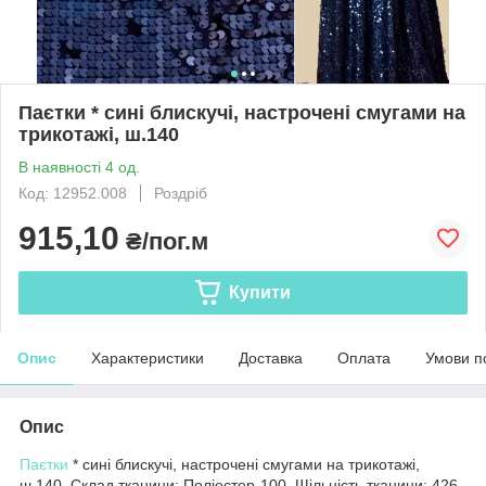
Паєтки * сині блискучі, настрочені смугами на
трикотажі, ш.140
В наявності 4 од.
Код: 12952.008
Роздріб
915,10
₴/пог.м
Купити
Опис
Характеристики
Доставка
Оплата
Умови п
Опис
Паєтки
* сині блискучі, настрочені смугами на трикотажі,
ш.140. Склад тканини: Поліестер-100. Щільність тканини: 426