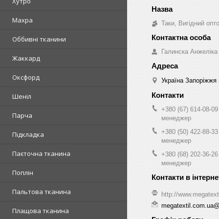
Хутро
Махра
Таки, Вигідний опт
Оббивні тканини
Галинска Анжеліка
Жаккард
Оксфорд
Україна Запоріжжя 
Шеніл
+380 (67) 614-08-09
Парча
менеджер
+380 (50) 422-88-33
Підкладка
менеджер
Паєточна тканина
+380 (68) 202-36-26
менеджер
Поплін
Пальтова тканина
http://www.megatext
megatextil.com.ua
Плащова тканина