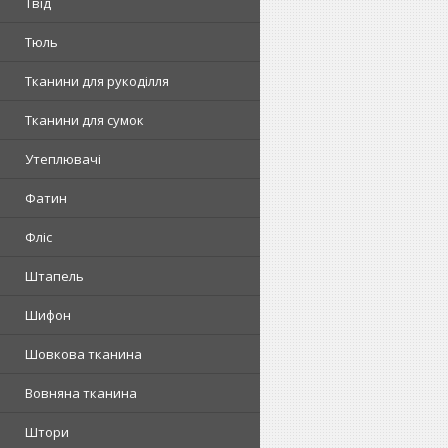
Твід
Тюль
Тканини для рукоділля
Тканини для сумок
Утеплювачі
Фатин
Фліс
Штапель
Шифон
Шовкова тканина
Вовняна тканина
Штори