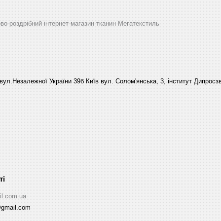
ово-роздрібний інтернет-магазин тканин Мегатекстиль
вул.Незалежної України 39б Київ вул. Солом'янська, 3, інститут Дипросзв
il.com.ua
@gmail.com