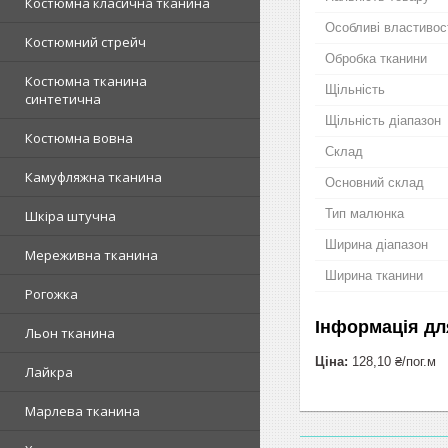
Костюмна класична тканина
Особливі властивос
Костюмний стрейч
Обробка тканини
Костюмна тканина
Щільність
синтетична
Щільність діапазон
Костюмна вовна
Склад
Камуфляжна тканина
Основний склад
Тип малюнка
Шкіра штучна
Ширина діапазон
Мереживна тканина
Ширина тканини
Рогожка
Інформація дл
Льон тканина
Ціна:
128,10 ₴/пог.м
Лайкра
Марлева тканина