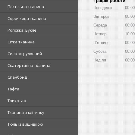
Графік роботи
Постільна тканина
Понеділок
00:00
Вівторок
00:00
Сорочкова тканина
Середа
00:00
Рогожка, Букле
Четвер
10:00
Сітка тканина
Пʼятниця
00:00
Субота
00:00
Силікон рулонний
Неділя
00:00
Скатертинна тканина
Спанбонд
Тафта
Трикотаж
Тканина в клітинку
Тюль із вишивкою