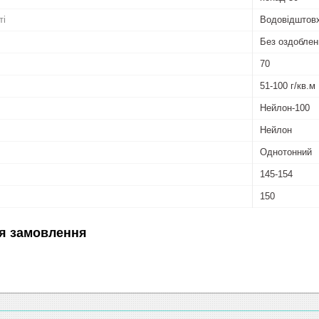
ті
Водовідштов
Без оздоблен
70
51-100 г/кв.м
Нейлон-100
Нейлон
Однотонний
145-154
150
я замовлення