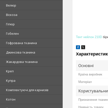
Велюр
Віскоза
Гіпюр
Гобелен
Тент нейлон 210D
бір
Гофрована тканина
Джинсова тканина
Характеристик
Жакардова тканина
Основні
Креп
Країна виробник
Купра
Матеріал
Комплектуючі для карнизів
Користувальни
Котон
Призначення тканин
Наявність товару