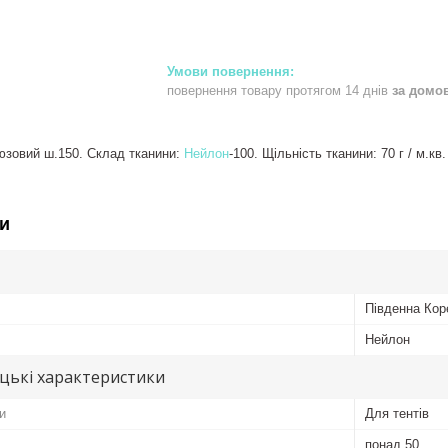
повернення товару протягом 14 днів
за домо
юзовий ш.150. Склад тканини:
Нейлон
-100. Щільність тканини: 70 г / м.к
и
Південна Кор
Нейлон
цькі характеристики
и
Для тентів
понад 50