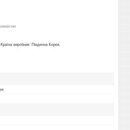
вленістю
в. Країна виробник: Південна Корея.
ея