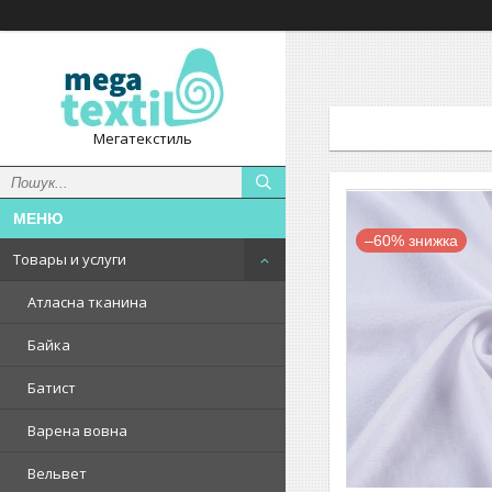
Мегатекстиль
–60%
Товары и услуги
Атласна тканина
Байка
Батист
Варена вовна
Вельвет