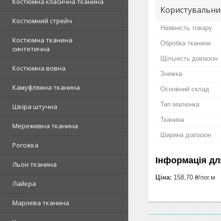
Костюмна класична тканина
Користувальни
Костюмний стрейч
Наявність товару
Костюмна тканина
Обробка тканини
синтетична
Щільність діапазон
Костюмна вовна
Знижка
Камуфляжна тканина
Основний склад
Тип малюнка
Шкіра штучна
Тканина
Мереживна тканина
Ширина діапазон
Рогожка
Інформація дл
Льон тканина
Ціна:
158,70 ₴/пог.м
Лайкра
Марлева тканина