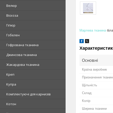
Велюр
Віскоза
Гіпюр
Марлева тканина
біла
Гобелен
Гофрована тканина
Характеристик
Джинсова тканина
Основні
Жакардова тканина
Країна виробник
Креп
Призначення тканин
Купра
Щільність
Склад
Комплектуючі для карнизів
Колір
Котон
Ширина тканини