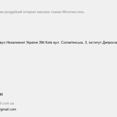
ово-роздрібний інтернет-магазин тканин Мегатекстиль
вул.Незалежної України 39б Київ вул. Солом'янська, 3, інститут Дипросзв
il.com.ua
@gmail.com