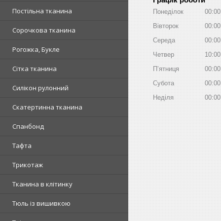
Постільна тканина
Понеділок
00:00
Вівторок
00:00
Сорочкова тканина
Середа
00:00
Рогожка, Букле
Четвер
10:00
Сітка тканина
Пʼятниця
00:00
Субота
00:00
Силікон рулонний
Неділя
00:00
Скатертинна тканина
Спанбонд
Тафта
Трикотаж
Тканина в клітинку
Тюль із вишивкою