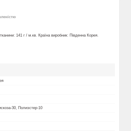
вленістю
 тканини: 141 г / м.кв. Країна виробник: Південна Корея.
ея
искоза-30, Полиэстер-10