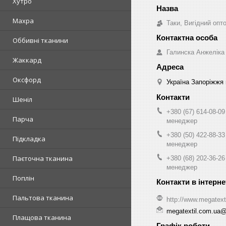
Хутро
Махра
Таки, Вигідний опт
Оббивні тканини
Галинска Анжеліка
Жаккард
Оксфорд
Україна Запоріжжя 
Шеніл
+380 (67) 614-08-09
Парча
менеджер
+380 (50) 422-88-33
Підкладка
менеджер
Паєточна тканина
+380 (68) 202-36-26
менеджер
Поплін
Пальтова тканина
http://www.megatext
megatextil.com.ua
Плащова тканина
Графік роботи