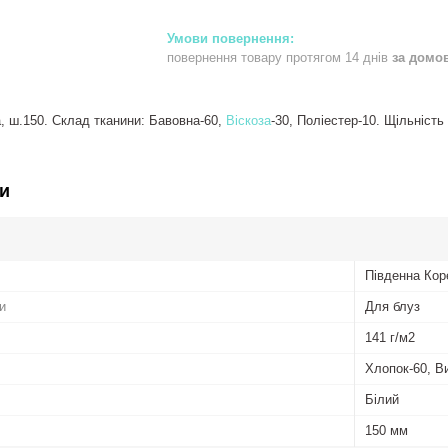
повернення товару протягом 14 днів
за домо
, ш.150. Склад тканини: Бавовна-60,
Віскоза
-30, Поліестер-10. Щільність
и
Південна Кор
и
Для блуз
141 г/м2
Хлопок-60, В
Білий
150 мм