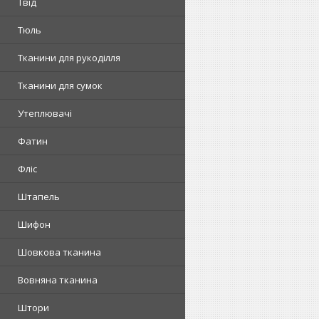
Твід
Тюль
Тканини для рукоділля
Тканини для сумок
Утеплювачі
Фатин
Фліс
Штапель
Шифон
Шовкова тканина
Вовняна тканина
Штори