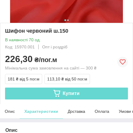
Шифон червоний ш.150
В наявності 70 од.
Код: 15970.001
Опт і роздріб
226,30
₴/пог.м
Мінімальна сума замовлення на сайті — 300 ₴
181 ₴
від 5 пог.м
113,10 ₴
від 50 пог.м
Купити
Опис
Характеристики
Доставка
Оплата
Умови 
Опис