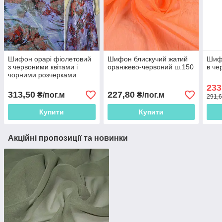
Шифон орарі фіолетовий
Шифон блискучий жатий
Шиф
з червоними квітами і
оранжево-червоний ш.150
в че
чорними розчерками
ш.150
233
313,50
227,80
₴/пог.м
₴/пог.м
291,6
Купити
Купити
Акційні пропозиції та новинки