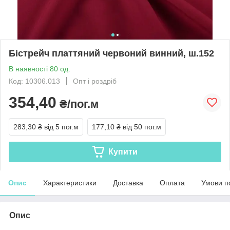
Бістрейч платтяний червоний винний, ш.152
В наявності 80 од.
Код: 10306.013
Опт і роздріб
354,40
₴/пог.м
283,30 ₴
від 5 пог.м
177,10 ₴
від 50 пог.м
Купити
Опис
Характеристики
Доставка
Оплата
Умови п
Опис