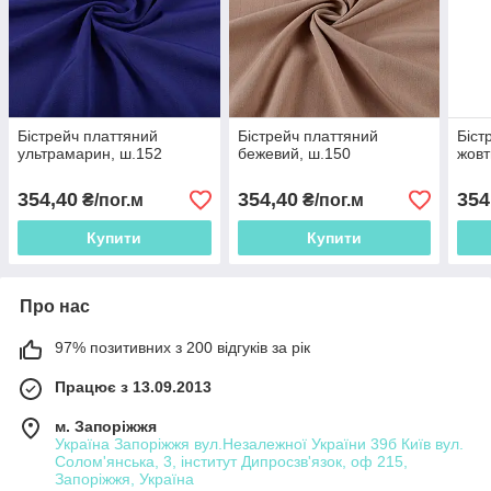
Бістрейч платтяний
Бістрейч платтяний
Біст
ультрамарин, ш.152
бежевий, ш.150
жовт
354,40
354,40
354
₴/пог.м
₴/пог.м
Купити
Купити
Про нас
97% позитивних з 200 відгуків за рік
Працює з 13.09.2013
м. Запоріжжя
Україна Запоріжжя вул.Незалежної України 39б Київ вул.
Солом'янська, 3, інститут Дипросзв'язок, оф 215,
Запоріжжя, Україна