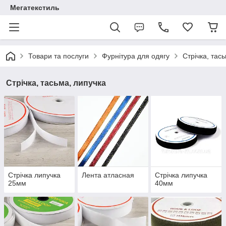
Мегатекстиль
Товари та послуги
Фурнітура для одягу
Стрічка, тас
Стрічка, тасьма, липучка
Стрічка липучка
Лента атласная
Стрічка липучка
25мм
40мм