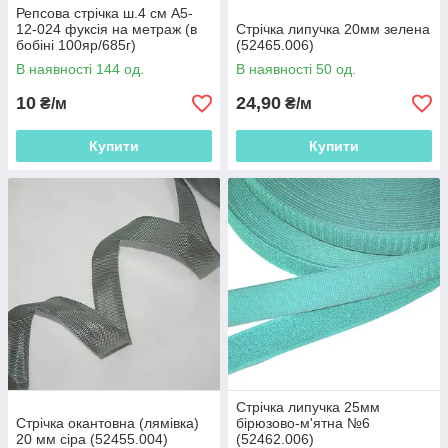
Репсова стрічка ш.4 см А5-
12-024 фуксія на метраж (в
Стрічка липучка 20мм зелена
бобіні 100яр/685г)
(52465.006)
(56269.024)
В наявності 144 од.
В наявності 50 од.
10
24,90
₴/м
₴/м
Купити
Купити
Стрічка липучка 25мм
Стрічка окантовна (лямівка)
бірюзово-м'ятна №6
20 мм сіра (52455.004)
(52462.006)