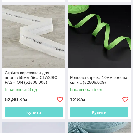
Стрічка корсажная для
штанів 55мм біла CLASSIC
Репсова стрічка 10мм зелена
FASHION (52505.005)
світла (52506.009)
В наявності 3 од.
В наявності 5 од.
52,80
12
₴/м
₴/м
Купити
Купити