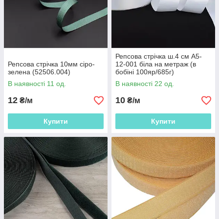
Репсова стрічка ш.4 см А5-
Репсова стрічка 10мм сіро-
12-001 біла на метраж (в
зелена (52506.004)
бобіні 100яр/685г)
(56269.001)
В наявності 11 од.
В наявності 22 од.
12
10
₴/м
₴/м
Купити
Купити