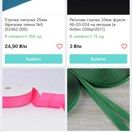
Стрічка липучка 25мм
Репсова стрічка 10мм фуксія
бірюзова темна №5
А5-03-024 на метраж (в
(52462.005)
бобіні 100яр/207г)
(56268.024)
В наявності 358 од.
В наявності 75 од.
24,90
3
₴/м
₴/м
Купити
Купити