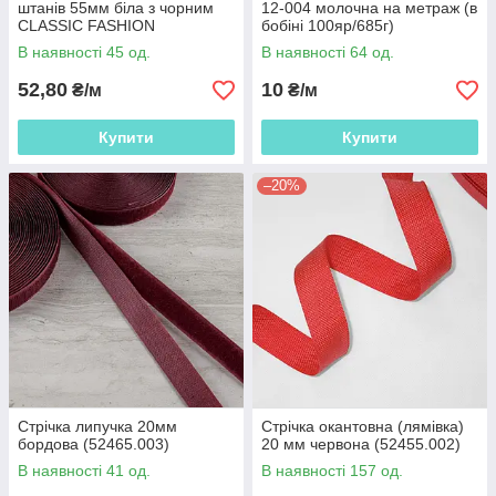
штанів 55мм біла з чорним
12-004 молочна на метраж (в
CLASSIC FASHION
бобіні 100яр/685г)
(52505.003)
(56269.004)
В наявності 45 од.
В наявності 64 од.
52,80
10
₴/м
₴/м
Купити
Купити
–20%
Стрічка липучка 20мм
Стрічка окантовна (лямівка)
бордова (52465.003)
20 мм червона (52455.002)
В наявності 41 од.
В наявності 157 од.