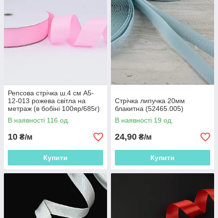
Репсова стрічка ш.4 см А5-
12-013 рожева світла на
Стрічка липучка 20мм
метраж (в бобіні 100яр/685г)
блакитна (52465.005)
(56269.013)
В наявності 116 од.
В наявності 19 од.
10
24,90
₴/м
₴/м
Купити
Купити